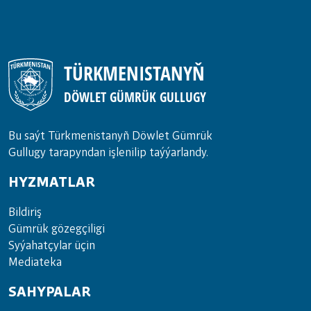
TÜRKMENISTANYŇ
DÖWLET GÜMRÜK GULLUGY
Bu saýt Türkmenistanyñ Döwlet Gümrük
Gullugy tarapyndan işlenilip taýýarlandy.
HYZMATLAR
Bil­di­riş
Güm­rük gö­zeg­çi­li­gi
Sy­ýa­hat­çy­lar ü­çin
Media­teka
SAHYPALAR