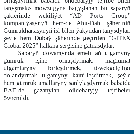
ornaşdyrmak babatda öňdebaryjy tejribe bilen
tanyşmak» mowzugyna bagyşlanan bu saparyň
çäklerinde wekiliýet “AD Ports Group”
kompaniýasynyň hem-de Abu-Dabi şäheriniň
Gümrükhanasynyň işi bilen ýakyndan tanyşdylar,
şeýle hem Dubaý şäherinde geçirilen “GITEX
Global 2025” halkara sergisine gatnaşdylar.
Saparyň dowamynda emeli aň ulgamyny
gümrük işine ornaşdyrmak, maglumat
ulgamlaryny birleşdirmek, töwekgelçiligi
dolandyrmak ulgamyny kämilleşdirmek, şeýle
hem gümrük amallaryny sanlylaşdyrmak babatda
BAE-de gazanylan öňdebaryjy tejribeler
öwrenildi.