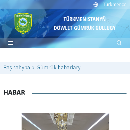
Türkmençe
TÜRKMENISTANYŇ
DÖWLET GÜMRÜK GULLUGY
Baş sahypa
Gümrük habarlary
HABAR