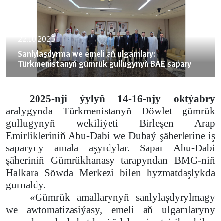
22.10.2025
Sanlylaşdyrma we emeli aň ulgamlary:
Türkmenistanyň gümrük gullugynyň BAE sapary
2025-nji ýylyň 14-16-njy oktýabry
aralygynda Türkmenistanyň Döwlet gümrük
gullugynyň wekiliýeti Birleşen Arap
Emirlikleriniň Abu-Dabi we Dubaý şäherlerine iş
saparyny amala aşyrdylar. Sapar Abu-Dabi
şäheriniň Gümrükhanasy tarapyndan BMG-niň
Halkara Söwda Merkezi bilen hyzmatdaşlykda
gurnaldy.
«Gümrük amallarynyň sanlylaşdyrylmagy
we awtomatizasiýasy, emeli aň ulgamlaryny