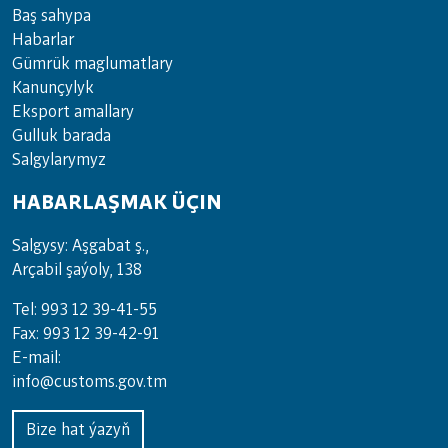
Baş sahypa
Habarlar
Gümrük maglumatlary
Kanunçylyk
Eksport amallary
Gulluk barada
Salgylarymyz
HABARLAŞMAK ÜÇIN
Salgysy: Aşgabat ş.,
Arçabil şaýoly, 138
Tel: 993 12 39-41-55
Fax: 993 12 39-42-91
E-mail:
info@customs.gov.tm
Bize hat ýazyň