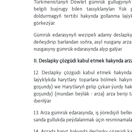
Türkmenistanyň Döwlet gümrük gullugynyň b
belgili buýrugy bilen tassyklanylan Ýük 
doldurmagyň tertibi hakynda gollanma laýy
görkezýär.
Gümrük edarasynyň wezipeli adamy deslapky
deňeşdirip barlandan soňra, asyl nusgany arz
nusgasyny gümrük edarasynda alyp galýar.
II. Deslapky çözgüdi kabul etmek hakynda arz
12. Deslapky çözgüdi kabul etmek hakynda 
laýyklykda harytlary toparlara bölmek haky
goşundy) we Harytlaryň gelip çykan ýurdy hak
goşundy) (mundan beýläk - arza) arza beriji
iberilýär.
13. Arza gümrük edarasynda, iş ýöredişiň belle
sanda gullukda peýdalanmak üçin resminamalary
14. Arzada haryt hakynda deslapky çözgüdi ka