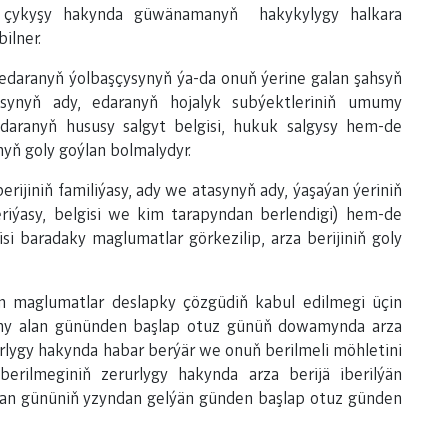
p çykyşy hakynda güwänamanyň hakykylygy halkara
ilner.
, edaranyň ýolbaşçysynyň ýa-da onuň ýerine galan şahsyň
asynyň ady, edaranyň hojalyk subýektleriniň umumy
daranyň hususy salgyt belgisi, hukuk salgysy hem-de
nyň goly goýlan bolmalydyr.
erijiniň familiýasy, ady we atasynyň ady, ýaşaýan ýeriniň
riýasy, belgisi we kim tarapyndan berlendigi) hem-de
isi baradaky maglumatlar görkezilip, arza berijiniň goly
en maglumatlar deslapky çözgüdiň kabul edilmegi üçin
any alan gününden başlap otuz günüň dowamynda arza
lygy hakynda habar berýär we onuň berilmeli möhletini
rilmeginiň zerurlygy hakynda arza berijä iberilýän
an gününiň yzyndan gelýän günden başlap otuz günden