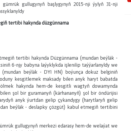
 gümrük gullugynyň başlygynyň 2015-nji ýylyň 31-nji
assyklanyldy
egiň tertibi hakynda düzgünnama
etmegiň tertibi hakynda Düzgünnama (mundan beýläk -
ň 6-njy babyna laýyklykda işlenilip taýýarlanyldy we
y (mundan beýläk - DYI HN) boýunça dokuz belginiň
 koduny kesgitlemek maksady bilen anyk haryt babatda
a bölmek hakynda hem-de kesgitli wagtyň dowamynda
bilen şol bir guramanyň (kärhananyň) şol bir öndürijisi
rydyň anyk ýurtdan gelip çykandygy (harytlaryň gelip
an beýläk - deslapky çözgüt) kabul etmegiň tertibini
gümrük gullugynyň merkezi edarasy hem-de welaýat we