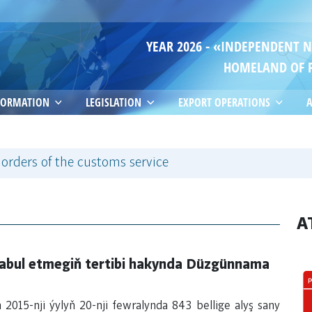
YEAR 2026 - «INDEPENDENT 
HOMELAND OF 
FORMATION
LEGISLATION
EXPORT OPERATIONS
A
 orders of the customs service
A
kabul etmegiň tertibi hakynda Düzgünnama
 2015-nji ýylyň 20-nji fewralynda 843 bellige alyş sany