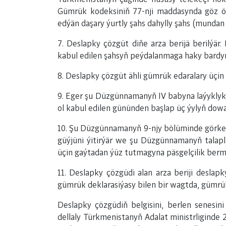
Gümrük kodeksiniň 77-nji maddasynda göz ö
edýän daşary ýurtly şahs dahylly şahs (mundan b
7. Deslapky çözgüt diňe arza berijä berilýär
kabul edilen şahsyň peýdalanmaga haky bardyr
8. Deslapky çözgüt ähli gümrük edaralary üçin
9. Eger şu Düzgünnamanyň IV babyna laýyklykd
ol kabul edilen gününden başlap üç ýylyň dow
10. Şu Düzgünnamanyň 9-njy bölüminde görke
güýjüni ýitirýär we şu Düzgünnamanyň talapla
üçin gaýtadan ýüz tutmagyna päsgelçilik berm
11. Deslapky çözgüdi alan arza beriji desla
gümrük deklarasiýasy bilen bir wagtda, gümrü
Deslapky çözgüdiň belgisini, berlen senesi
dellaly Türkmenistanyň Adalat ministrliginde 2