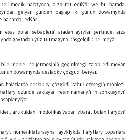
erilmedik halatynda, arza ret edilýär we bu barada,
yzyndan gelýän günden başlap iki günüň dowamynda
e habardar edýär.
n esas bolan sebäpleriň aradan aýrylan şertinde, arza
akynda gaýtadan ýüz tutmagyna päsgelçilik bermeýär.
ilermenler seljermesiniň geçirilmegi talap edilmeýän
 günüň dowamynda deslapky çözgüdi berýär.
n halatlarda deslapky çözgüdi kabul etmegiň möhleti,
matlary özünde saklaýan resminamanyň iň soňkusynyň
asaplanylýar.
den, artikuldan, modofikasiýadan ybarat bolan harydyň
haryt nomenklaturasyna laýyklykda harytlary toparlara
dy) we Harytlaryň gelip çykan ýurdy hakynda deslapky