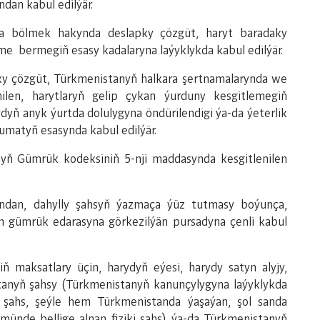
dan kabul edilýär.
ara bölmek hakynda deslapky çözgüt, haryt baradaky
e bermegiň esasy kadalaryna laýyklykda kabul edilýär.
ky çözgüt, Türkmenistanyň halkara şertnamalarynda we
len, harytlaryň gelip çykan ýurduny kesgitlemegiň
ydyň anyk ýurtda dolulygyna öndürilendigi ýa-da ýeterlik
umatyň esasynda kabul edilýär.
yň Gümrük kodeksiniň 5-nji maddasynda kesgitlenilen
ndan, dahylly şahsyň ýazmaça ýüz tutmasy boýunça,
n gümrük edarasyna görkezilýän pursadyna çenli kabul
 maksatlary üçin, harydyň eýesi, harydy satyn alyjy,
anyň şahsy (Türkmenistanyň kanunçylygyna laýyklykda
k şahs, şeýle hem Türkmenistanda ýaşaýan, şol sanda
ünde bellige alnan fiziki şahs) ýa-da Türkmenistanyň