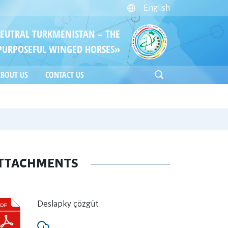
English
NEUTRAL TURKMENISTAN – THE
PURPOSEFUL WINGED HORSES»
BOUT US
CONTACT US
TTACHMENTS
Deslapky çözgüt