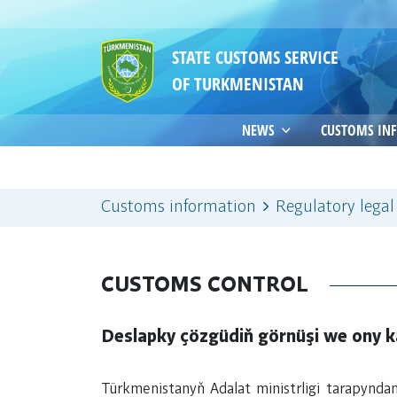
STATE CUSTOMS SERVICE
OF TURKMENISTAN
NEWS
CUSTOMS IN
Customs information
Regulatory legal
CUSTOMS CONTROL
Deslapky çözgüdiň görnüşi we ony 
Türkmenistanyň Adalat ministrligi tarapyndan