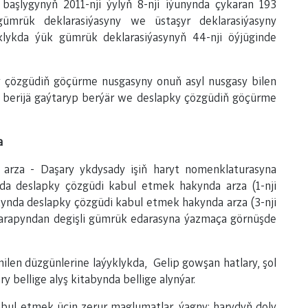
aşlygynyň 2011-nji ýylyň 8-nji iýunynda çykaran 193
gümrük deklarasiýasyny we üstaşyr deklarasiýasyny
klykda ýük gümrük deklarasiýasynyň 44-nji öýjüginde
 çözgüdiň göçürme nusgasyny onuň asyl nusgasy bilen
a berijä gaýtaryp berýär we deslapky çözgüdiň göçürme
a
arza - Daşary ykdysady işiň haryt nomenklaturasyna
nda deslapky çözgüdi kabul etmek hakynda arza (1-nji
ynda deslapky çözgüdi kabul etmek hakynda arza (3-nji
 tarapyndan degişli gümrük edarasyna ýazmaça görnüşde
nilen düzgünlerine laýyklykda, Gelip gowşan hatlary, şol
 bellige alyş kitabynda bellige alynýar.
bul etmek üçin zerur maglumatlar, ýagny: harydyň doly