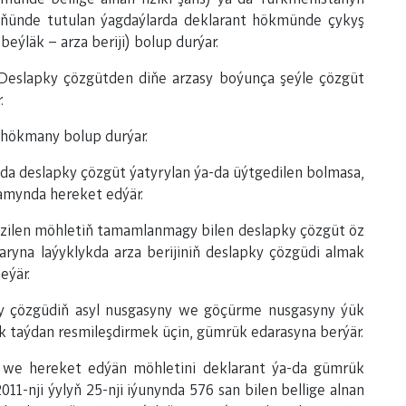
ňünde tutulan ýagdaýlarda deklarant hökmünde çykyş
eýläk – arza beriji) bolup durýar.
. Deslapky çözgütden diňe arzasy boýunça şeýle çözgüt
.
 hökmany bolup durýar.
a deslapky çözgüt ýatyrylan ýa-da üýtgedilen bolmasa,
amynda hereket edýär.
zilen möhletiň tamamlanmagy bilen deslapky çözgüt öz
ryna laýyklykda arza berijiniň deslapky çözgüdi almak
eýär.
pky çözgüdiň asyl nusgasyny we göçürme nusgasyny ýük
k taýdan resmileşdirmek üçin, gümrük edarasyna berýär.
ni we hereket edýän möhletini deklarant ýa-da gümrük
011-nji ýylyň 25-nji iýunynda 576 san bilen bellige alnan