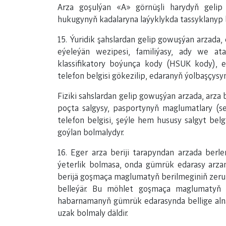
Arza goşulýan «A» görnüşli harydyň geli
hukugynyň kadalaryna laýyklykda tassyklanyp b
15. Ýuridik şahslardan gelip gowuşýan arzada
eýeleýän wezipesi, familiýasy, ady we at
klassifikatory boýunça kody (HSUK kody), e
telefon belgisi gökezilip, edaranyň ýolbaşçysy
Fiziki sahslardan gelip gowuşýan arzada, arza b
poçta salgysy, pasportynyň maglumatlary (se
telefon belgisi, şeýle hem hususy salgyt belg
goýlan bolmalydyr.
16. Eger arza beriji tarapyndan arzada berl
ýeterlik bolmasa, onda gümrük edarasy arz
berijä goşmaça maglumatyň berilmeginiň zerur
belleýär. Bu möhlet goşmaça maglumatyň be
habarnamanyň gümrük edarasynda bellige aln
uzak bolmaly däldir.