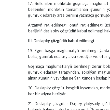
17. Bellenilen möhletde goşmaça maglumat b
bellenilen möhletiň tamamlanan gününiň 
gümrük edarasy arza berijini ýazmaça görnüşd
Arzanyň ret edilmegi, onuň ret edilmegi üçi
berijiniň deslapky çözgüdiň kabul edilmegi h
III. Deslapky çözgüdiň kabul edilmegi
19. Eger başga maglumatyň berilmegi ýa-da b
bolsa, gümrük edarasy arza seredýär we otuz
Goşmaça maglumatlaryň berilmegi zerur bola
gümrük edarasy tarapyndan, soralýan maglu
alnan gününiň yzyndan gelýän günden başlap h
20. Deslapky çözgüt kesgitli kysymdan, model
her bir adyna berilýär.
21. Deslapky çözgüt - Daşary ykdysady işiň 
bölmek hakynda deslapky çözgüt (2-nji goşun