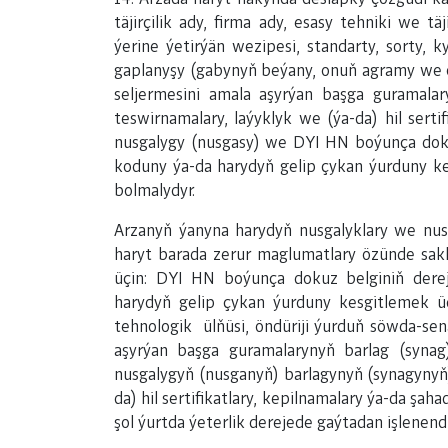
täjirçilik ady, firma ady, esasy tehniki we täj
ýerine ýetirýän wezipesi, standarty, sorty, k
gaplanyşy (gabynyň beýany, onuň agramy we ö
seljermesini amala aşyrýan başga guramalary
teswirnamalary, laýyklyk we (ýa-da) hil serti
nusgalygy (nusgasy) we DYI HN boýunça dokuz
koduny ýa-da harydyň gelip çykan ýurduny k
bolmalydyr.
Arzanyň ýanyna harydyň nusgalyklary we nusga
haryt barada zerur maglumatlary özünde sakla
üçin: DYI HN boýunça dokuz belginiň derej
harydyň gelip çykan ýurduny kesgitlemek üç
tehnologik ülňüsi, öndüriji ýurduň söwda-sen
aşyrýan başga guramalarynyň barlag (synag)
nusgalygyň (nusganyň) barlagynyň (synagynyň) 
da) hil sertifikatlary, kepilnamalary ýa-da ş
şol ýurtda ýeterlik derejede gaýtadan işlenend