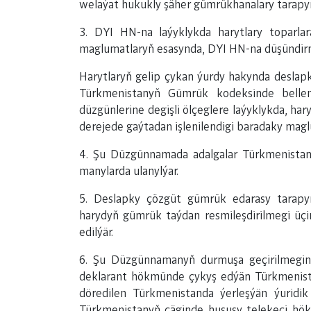
welaýat hukukly şäher gümrükhanalary tarapyn
3. DYI HN-na laýyklykda harytlary toparl
maglumatlaryň esasynda, DYI HN-na düşündirm
Harytlaryň gelip çykan ýurdy hakynda deslap
Türkmenistanyň Gümrük kodeksinde belleni
düzgünlerine degişli ölçeglere laýyklykda, har
derejede gaýtadan işlenilendigi baradaky magl
4. Şu Düzgünnamada adalgalar Türkmenistan
manylarda ulanylýar.
5. Deslapky çözgüt gümrük edarasy tarapy
harydyň gümrük taýdan resmileşdirilmegi üçi
edilýär.
6. Şu Düzgünnamanyň durmuşa geçirilmeginiň
deklarant hökmünde çykyş edýän Türkmenist
döredilen Türkmenistanda ýerleşýän ýuridi
Türkmenistanyň çäginde hususy telekeçi hökm