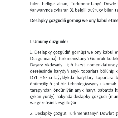
bilen bellige alnan, Türkmenistanyň Döwlet
ýanwarynda çykaran 31 belgili buýrugy bilen t
Deslapky çözgüdiň görnüşi we ony kabul etm
I. Umumy düzgünler
1. Deslapky çözgüdiň görnüşi we ony kabul 
Düzgünnama) Türkmenistanyň Gümrük kodeksini
Daşary ykdysady işiň haryt nomenklaturas
derejesinde harydyň anyk toparlara bölüniş
DYI HN-na laýyklykda harytlary toparlar
önümçiligiň şol bir tehnologiýasyny ulanmak 
tarapyndan öndürilýän anyk haryt babatda ha
çykan ýurdy) hakynda deslapky çözgüdi (mund
we görnüşini kesgitleýär.
2. Deslapky çözgüt Türkmenistanyň Döwlet 