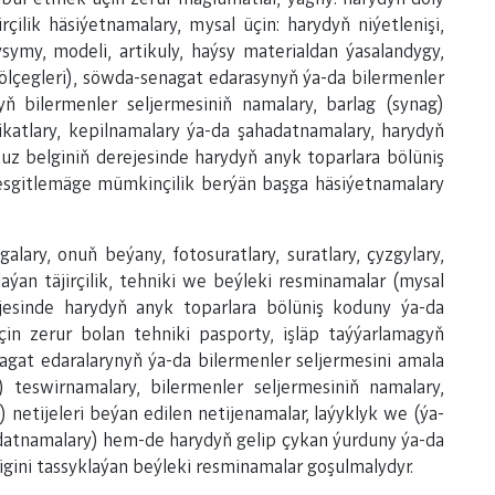
irçilik häsiýetnamalary, mysal üçin: harydyň niýetlenişi,
ysymy, modeli, artikuly, haýsy materialdan ýasalandygy,
lçegleri), söwda-senagat edarasynyň ýa-da bilermenler
ň bilermenler seljermesiniň namalary, barlag (synag)
fikatlary, kepilnamalary ýa-da şahadatnamalary, harydyň
 belginiň derejesinde harydyň anyk toparlara bölüniş
esgitlemäge mümkinçilik berýän başga häsiýetnamalary
lary, onuň beýany, fotosuratlary, suratlary, çyzgylary,
ýan täjirçilik, tehniki we beýleki resminamalar (mysal
esinde harydyň anyk toparlara bölüniş koduny ýa-da
in zerur bolan tehniki pasporty, işläp taýýarlamagyň
agat edaralarynyň ýa-da bilermenler seljermesini amala
 teswirnamalary, bilermenler seljermesiniň namalary,
netijeleri beýan edilen netijenamalar, laýyklyk we (ýa-
ahadatnamalary) hem-de harydyň gelip çykan ýurduny ýa-da
igini tassyklaýan beýleki resminamalar goşulmalydyr.