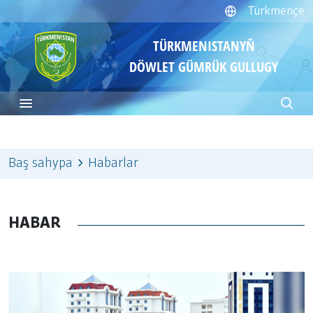
Türkmençe
TÜRKMENISTANYŇ
DÖWLET GÜMRÜK GULLUGY
Baş sahypa
Habarlar
HABAR