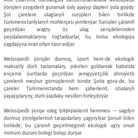
ýörişleri yzygiderli guramak ýaly ajaýyp däpleri ýola goýdy.
Şol çärelere ulaglaryň sürüjileri bilen birlikde
türkmenistanlylaryň müňlerçesi jemlenýär. Sürüjiler çäräniň
geçirilýän wagty öz ulag serişdelerinden
peýdalanmaklaryny togtadýarlar, bu bolsa ekologiýa
ýagdaýyna örän oňyn täsir edýär.
Welosipedli ýörişler durmuş, sport hem-de ekologik
maksatly dürli taslamalary, pikirleri goldamak babatda
ençeme ýurtlarda geçirilýän jemgyýetçilik ähmiýetli
çäreleriň meşhur görnüşleriniň biridir. Şoňa görä-de, bu
çäreler Türkmenistanda hem şäherleriň, obalaryň
ýaşaýjylaryny, dürli ýaşdaky nesilleri birleşdirýär.
Welosipedli ýörişe isleg bildirýänleriň hemmesi — sagdyn
durmuş ýörelgeleriniň tarapdarlary çagyrylýar. Şonuň bilen
birlikde, bu çäräniň geçirilmeginiň ekologik ugry onuň
möhüm düzüm bölegi bolup durýar.