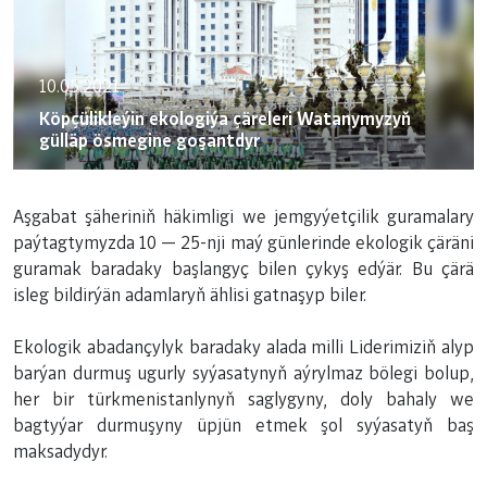
10.05.2021
Köpçülikleýin ekologiýa çäreleri Watanymyzyň
gülläp ösmegine goşantdyr
Aşgabat şäheriniň häkimligi we jemgyýetçilik guramalary
paýtagtymyzda 10 — 25-nji maý günlerinde ekologik çäräni
guramak baradaky başlangyç bilen çykyş edýär. Bu çärä
isleg bildirýän adamlaryň ählisi gatnaşyp biler.
Ekologik abadançylyk baradaky alada milli Liderimiziň alyp
barýan durmuş ugurly syýasatynyň aýrylmaz bölegi bolup,
her bir türkmenistanlynyň saglygyny, doly bahaly we
bagtyýar durmuşyny üpjün etmek şol syýasatyň baş
maksadydyr.