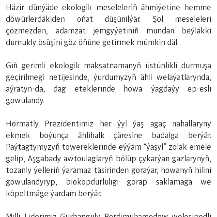
Häzir dünýäde ekologik meseleleriň ähmiýetine hemme
döwürlerdäkiden oňat düşünilýär. Şol meseleleri
çözmezden, adamzat jemgyýetiniň mundan beýläkki
durnukly ösüşini göz öňüne getirmek mümkin däl.
Giň gerimli ekologik maksatnamanyň üstünlikli durmuşa
geçirilmegi netijesinde, ýurdumyzyň ähli welaýatlarynda,
aýratyn-da, dag eteklerinde howa ýagdaýy ep-esli
gowulandy.
Hormatly Prezidentimiz her ýyl ýaş agaç nahallaryny
ekmek boýunça ählihalk çäresine badalga berýär.
Paýtagtymyzyň töwereklerinde eýýäm “ýaşyl” zolak emele
gelip, Aşgabady awtoulaglaryň bölüp çykarýan gazlarynyň,
tozanly ýelleriň ýaramaz täsirinden goraýar, howanyň hilini
gowulandyryp, bioköpdürlüligi gorap saklamaga we
köpeltmäge ýardam berýär.
Milli Liderimiz Gurbanguly Berdimuhamedow welosipedli