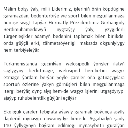
Mälim bolşy ýaly, milli Liderimiz, işleriniň örän köpdügine
garamazdan, bedenterbiýe we sport bilen meşgullanmaga
hemişe wagt tapýar. Hormatly Prezidentimiz Gurbanguly
Berdimuhamedowyň nygtaýşy ýaly, yzygiderli
türgenleşikler adamyň bedenini taplamak bilen birlikde,
onda güýçli erki, zähmetsöýerligi, maksada okgunlylygy
hem terbiýeleýär.
Türkmenistanda geçirilýän welosipedli ýörişler ilatyň
saglygyny berkitmäge, welosiped hereketini wagyz
etmäge ýardam berýär. Şeýle çäreler oňa gatnaşyjylara
sportuň özlerine ýakyn görnüşleri bilen meşgullanmaga
itergi berýär, dynç alyş hem-de wagyz işlerini utgaşdyryp,
ajaýyp ruhubelentlik güýjüni eçilýär.
Ekologik çäreler tebigata aýawly garamak boýunça asylly
däpleriň mynasyp dowamydyr hem-de Aşgabadyň şanly
140 ýyllygynyň baýram edilmegi mynasybetli guralýan