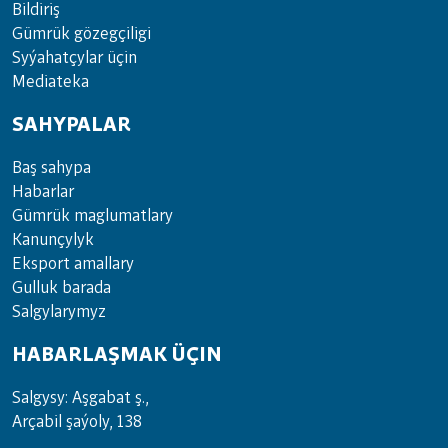
Bil­di­riş
Güm­rük gö­zeg­çi­li­gi
Sy­ýa­hat­çy­lar ü­çin
Media­teka
SAHYPALAR
Baş sahypa
Habarlar
Gümrük maglumatlary
Kanunçylyk
Eksport amallary
Gulluk barada
Salgylarymyz
HABARLAŞMAK ÜÇIN
Salgysy: Aşgabat ş.,
Arçabil şaýoly, 138