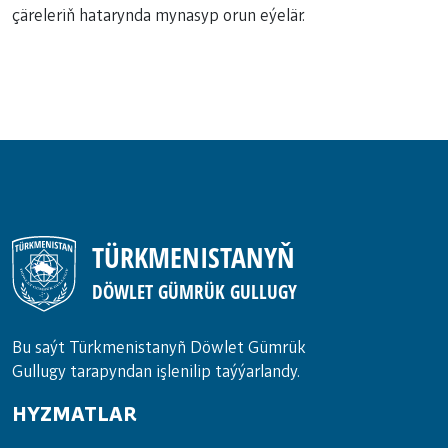
çäreleriň hatarynda mynasyp orun eýelär.
TÜRKMENISTANYŇ
DÖWLET GÜMRÜK GULLUGY
Bu saýt Türkmenistanyñ Döwlet Gümrük
Gullugy tarapyndan işlenilip taýýarlandy.
HYZMATLAR