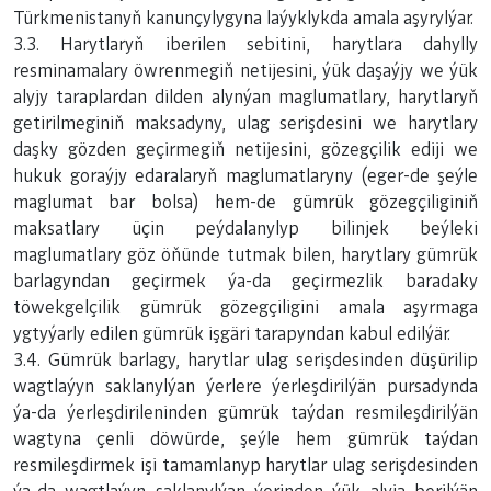
Türkmenistanyň kanunçylygyna laýyklykda amala aşyrylýar.
3.3. Harytlaryň iberilen sebitini, harytlara dahylly
resminamalary öwrenmegiň netijesini, ýük daşaýjy we ýük
alyjy taraplardan dilden alynýan maglumatlary, harytlaryň
getirilmeginiň maksadyny, ulag serişdesini we harytlary
daşky gözden geçirmegiň netijesini, gözegçilik ediji we
hukuk goraýjy edaralaryň maglumatlaryny (eger-de şeýle
maglumat bar bolsa) hem-de gümrük gözegçiliginiň
maksatlary üçin peýdalanylyp bilinjek beýleki
maglumatlary göz öňünde tutmak bilen, harytlary gümrük
barlagyndan geçirmek ýa-da geçirmezlik baradaky
töwekgelçilik gümrük gözegçiligini amala aşyrmaga
ygtyýarly edilen gümrük işgäri tarapyndan kabul edilýär.
3.4. Gümrük barlagy, harytlar ulag serişdesinden düşürilip
wagtlaýyn saklanylýan ýerlere ýerleşdirilýän pursadynda
ýa-da ýerleşdirileninden gümrük taýdan resmileşdirilýän
wagtyna çenli döwürde, şeýle hem gümrük taýdan
resmileşdirmek işi tamamlanyp harytlar ulag serişdesinden