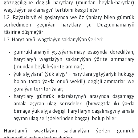
gözegçiligine degişli harytlary (mundan beýläk-harytlar)
wagtlaýyn saklamagyň tertibini kesgitleýär.
1.2. Raýatlaryň el goşlarynda we öz ýanlary bilen gümrük
serhedinden geçirýän harytlary şu Düzgünnamanyň
täsirine düşmeýär.
1.3. Harytlaryň wagtlaýyn saklanylýan ýerleri:
gümrükhananyň ygtyýarnamasy esasynda döredilýän,
harytlaryň wagtlaýyn saklanylýan ýörite ammarlary
(mundan beýläk-ýörite ammar);
ýük alyjylara* (ýük alyjy* - harytlara ygtyýarlyk hukugy
bolan tarap ýa-da onuň wekili) degişli ammarlar we
goralýan territoriýalar;
harytlary gümrük edaralarynyň arasynda daşamagy
amala aşyran ulag serişdeleri (birwagtda iki ýa-da
birnäçe ýük alyja degişli harytlaryň daşalmagyny amala
aşyran ulag serişdelerinden başga) bolup biler.
Harytlaryň wagtlaýyn saklanylýan ýerleri gümrük