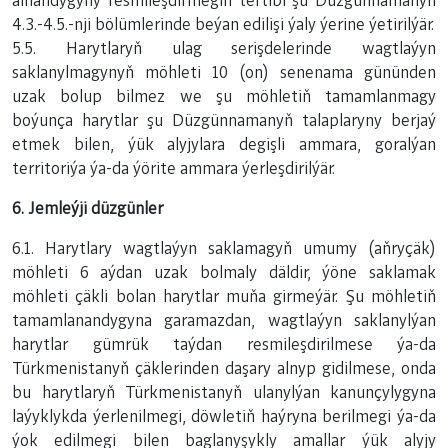
alnandygyny resmileşdirmegiň tertibi şu Düzgünnamanyň
4.3.-4.5.-nji bölümlerinde beýan edilişi ýaly ýerine ýetirilýär.
5.5. Harytlaryň ulag serişdelerinde wagtlaýyn
saklanylmagynyň möhleti 10 (on) senenama gününden
uzak bolup bilmez we şu möhletiň tamamlanmagy
boýunça harytlar şu Düzgünnamanyň talaplaryny berjaý
etmek bilen, ýük alyjylara degişli ammara, goralýan
territoriýa ýa-da ýörite ammara ýerleşdirilýär.
6. Jemleýji düzgünler
6.1. Harytlary wagtlaýyn saklamagyň umumy (aňryçäk)
möhleti 6 aýdan uzak bolmaly däldir, ýöne saklamak
möhleti çäkli bolan harytlar muňa girmeýär. Şu möhletiň
tamamlanandygyna garamazdan, wagtlaýyn saklanylýan
harytlar gümrük taýdan resmileşdirilmese ýa-da
Türkmenistanyň çäklerinden daşary alnyp gidilmese, onda
bu harytlaryň Türkmenistanyň ulanylýan kanunçylygyna
laýyklykda ýerlenilmegi, döwletiň haýryna berilmegi ýa-da
ýok edilmegi bilen baglanyşykly amallar ýük alyjy