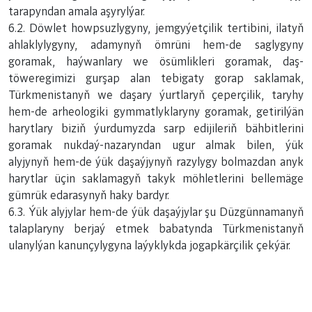
tarapyndan amala aşyrylýar.
6.2. Döwlet howpsuzlygyny, jemgyýetçilik tertibini, ilatyň
ahlaklylygyny, adamynyň ömrüni hem-de saglygyny
goramak, haýwanlary we ösümlikleri goramak, daş-
töweregimizi gurşap alan tebigaty gorap saklamak,
Türkmenistanyň we daşary ýurtlaryň çeperçilik, taryhy
hem-de arheologiki gymmatlyklaryny goramak, getirilýän
harytlary biziň ýurdumyzda sarp edijileriň bähbitlerini
goramak nukdaý-nazaryndan ugur almak bilen, ýük
alyjynyň hem-de ýük daşaýjynyň razylygy bolmazdan anyk
harytlar üçin saklamagyň takyk möhletlerini bellemäge
gümrük edarasynyň haky bardyr.
6.3. Ýük alyjylar hem-de ýük daşaýjylar şu Düzgünnamanyň
talaplaryny berjaý etmek babatynda Türkmenistanyň
ulanylýan kanunçylygyna laýyklykda jogapkärçilik çekýär.