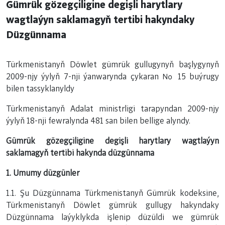
Gümrük gözegçiligine degişli harytlary
wagtlaýyn saklamagyň tertibi hakyndaky
Düzgünnama
Türkmenistanyň Döwlet gümrük gullugynyň başlygynyň
2009-njy ýylyň 7-nji ýanwarynda çykaran № 15 buýrugy
bilen tassyklanyldy
Türkmenistanyň Adalat ministrligi tarapyndan 2009-njy
ýylyň 18-nji fewralynda 481 san bilen bellige alyndy.
Gümrük gözegçiligine degişli harytlary wagtlaýyn
saklamagyň tertibi hakynda düzgünnama
1. Umumy düzgünler
1.1. Şu Düzgünnama Türkmenistanyň Gümrük kodeksine,
Türkmenistanyň Döwlet gümrük gullugy hakyndaky
Düzgünnama laýyklykda işlenip düzüldi we gümrük