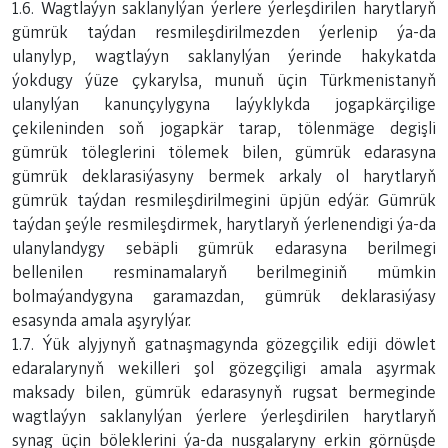
1.6. Wagtlaýyn saklanylýan ýerlere ýerleşdirilen harytlaryň
gümrük taýdan resmileşdirilmezden ýerlenip ýa-da
ulanylyp, wagtlaýyn saklanylýan ýerinde hakykatda
ýokdugy ýüze çykarylsa, munuň üçin Türkmenistanyň
ulanylýan kanunçylygyna laýyklykda jogapkärçilige
çekileninden soň jogapkär tarap, tölenmäge degişli
gümrük töleglerini tölemek bilen, gümrük edarasyna
gümrük deklarasiýasyny bermek arkaly ol harytlaryň
gümrük taýdan resmileşdirilmegini üpjün edýär. Gümrük
taýdan şeýle resmileşdirmek, harytlaryň ýerlenendigi ýa-da
ulanylandygy sebäpli gümrük edarasyna berilmegi
bellenilen resminamalaryň berilmeginiň mümkin
bolmaýandygyna garamazdan, gümrük deklarasiýasy
esasynda amala aşyrylýar.
1.7. Ýük alyjynyň gatnaşmagynda gözegçilik ediji döwlet
edaralarynyň wekilleri şol gözegçiligi amala aşyrmak
maksady bilen, gümrük edarasynyň rugsat bermeginde
wagtlaýyn saklanylýan ýerlere ýerleşdirilen harytlaryň
synag üçin böleklerini ýa-da nusgalaryny erkin görnüşde