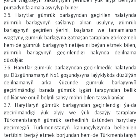
ýa-da wagtlaýyn saklanylýan ýerinden ýük alyja berilýän
pursadynda amala aşyrylyp bilner.
3.5. Harytlar gümrük barlagyndan geçirilen halatynda
gümrük barlagynyň saýlanyp alnan usulyny, gümrük
barlagynyň geçirilen ýerini, başlanan we tamamlanan
wagtyny, gümrük barlagyna gatnaşan taraplary görkezmek
hem-de gümrük barlagynyň netijesini beýan etmek bilen,
gümrük barlagynyň geçirilendigi hakynda delilnama
düzülýär.
3.6. Harytlar gümrük barlagyndan geçirilmedik halatynda
şu Düzgünnamanyň №1 goşundysyna laýyklykda düzülýän
delilnamanyň arka ýüzünde gümrük barlagynyň
geçirilmändigi barada gümrük işgäri tarapyndan bellik
edilýär we onuň belgili şahsy möhri bilen tassyklanýar.
3.7. Harytlaryň gümrük barlagyndan geçirilendigi ýa-da
geçirilmändigi ýük alyjy we ýük daşaýjy taraplary
Türkmenistanyň gümrük serhediniň üstünden harytlary
geçirmegiň Türkmenistanyň kanunçylygynda bellenilen
tertibini berjaý etmek borjundan hem-de Türkmenistanyň