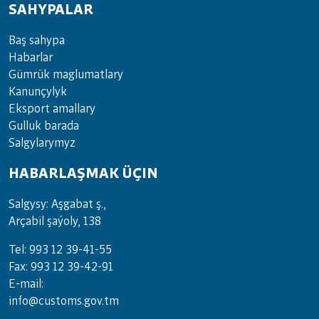
SAHYPALAR
Baş sahypa
Habarlar
Gümrük maglumatlary
Kanunçylyk
Eksport amallary
Gulluk barada
Salgylarymyz
HABARLAŞMAK ÜÇIN
Salgysy: Aşgabat ş.,
Arçabil şaýoly, 138
Tel: 993 12 39-41-55
Fax: 993 12 39-42-91
E-mail:
info@customs.gov.tm