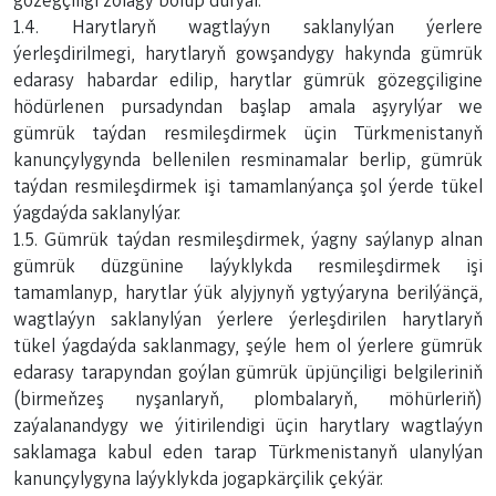
gözegçiligi zolagy bolup durýar.
1.4. Harytlaryň wagtlaýyn saklanylýan ýerlere
ýerleşdirilmegi, harytlaryň gowşandygy hakynda gümrük
edarasy habardar edilip, harytlar gümrük gözegçiligine
hödürlenen pursadyndan başlap amala aşyrylýar we
gümrük taýdan resmileşdirmek üçin Türkmenistanyň
kanunçylygynda bellenilen resminamalar berlip, gümrük
taýdan resmileşdirmek işi tamamlanýança şol ýerde tükel
ýagdaýda saklanylýar.
1.5. Gümrük taýdan resmileşdirmek, ýagny saýlanyp alnan
gümrük düzgünine laýyklykda resmileşdirmek işi
tamamlanyp, harytlar ýük alyjynyň ygtyýaryna berilýänçä,
wagtlaýyn saklanylýan ýerlere ýerleşdirilen harytlaryň
tükel ýagdaýda saklanmagy, şeýle hem ol ýerlere gümrük
edarasy tarapyndan goýlan gümrük üpjünçiligi belgileriniň
(birmeňzeş nyşanlaryň, plombalaryň, möhürleriň)
zaýalanandygy we ýitirilendigi üçin harytlary wagtlaýyn
saklamaga kabul eden tarap Türkmenistanyň ulanylýan
kanunçylygyna laýyklykda jogapkärçilik çekýär.