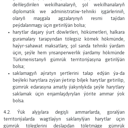
deňleşdirilen wekilhanalaryň, şol wekilhanalaryň
diplomatik we administratiw-tehniki işgärleriniň,
olaryň maşgala agzalarynyň resmi taýdan
peýdalanmagy üçin getirilýän bolsa;
harytlar daşary ýurt döwletleri, hökümetleri, halkara
guramalary tarapyndan tölegsiz kömek hökmünde,
haýyr-sahawat maksatlary, şol sanda tehniki ýardam
üçin, şeýle hem ynsanperwerlik ýardamy hökmünde
Türkmenistanyň gümrük territoriýasyna getirilýän
bolsa;
saklamagyň aýratyn şertlerini talap edýän ýa-da
beýleki harytlara zyýan ýetirip biljek harytlar getirilip,
gümrük edarasyna amatly ýakynlykda şeýle harytlary
saklamak üçin enjamlaşdyrylan ýörite ammar ýok
bolsa.
4.2. Ýük alyjylara degişli ammarlarda, goralýan
territoriýalarda wagtlaýyn saklanylýan harytlar üçin
gümrük töleglerini deslapdan töletmäge gümrük