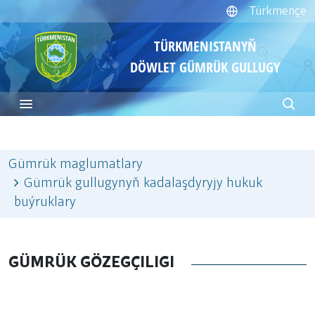
Türkmençe
TÜRKMENISTANYŇ
DÖWLET GÜMRÜK GULLUGY
Gümrük maglumatlary
Gümrük gullugynyň kadalaşdyryjy hukuk
buýruklary
GÜMRÜK GÖZEGÇILIGI