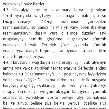
edarasynyň haky bardyr.
4.3. Ýük alyjy harytlary öz ammarynda ýa-da goralýan
territoriýasynda wagtlaýyn saklamaga almak üçin şu
Düzgünnamanyň 2.3.-nji bölüminde görkezilen
resminamalary, şol sanda harytlaryň ýany bilen iberilýän
resminamalaryň daşary ýurt dillerinde düzülen asyl
nusgalaryny hem-de göçürme nusgalaryny gümrük
edarasyna berýär. Zerurlyk ýüze çykanda gümrük
edaralaryna olaryň terjimeçi tarapyndan tassyk edilen
resmi terjimesi berilýär.
4.4. Harytlaryň wagtlaýyn saklanmagy üçin ýük alyjynyň
ammaryna ýa-da goralýan territoriýasyna ýerleşdirilendigi
hakynda şu Düzgünnamanyň 1-nji goşundysyna laýyklykda
delilnama düzülýär. Delilnama türkmen dilinde iki nusgada
harytlary wagtlaýyn saklamaga kabul eden ýa-da ýük alyjy
tarapyndan düzülýär we gümrük işgäri tarapyndan gümrük
edarasynda ýöredilýän ýörite bellige alyş žurnalynda
bellige alnyp, bellige alyş belgisi berilýär (bellige alyş