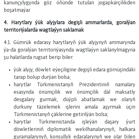
kanunçylygynda göz öňünde tutulan jogapkärçilikden
boşatmaýar.
4. Harytlary ýük alyjylara degişli ammarlarda, goralýan
territoriýalarda wagtlaýyn saklamak
4.1. Gümrük edarasy harytlaryň ýük alyjynyň ammarynda
ýa-da goralýan territoriýasynda wagtlaýyn saklanylmagyna
şu halatlarda rugsat berip biler:
ýük alyjy, döwlet eýeçiligine degişli edara görnüşindäki
tarap bolup durýan bolsa;
harytlar Türkmenistanyň Prezidentiniň namalary
esasynda önümçilik we önümçilik däl maksatly
desgalary gurmak, düýpli abatlamak we olaryň
durkuny täzelemek işlerini amala aşyrmak üçin
Türkmenistanyň çäklerine getirilýän bolsa;
harytlar Türkmenistanda işleýän daşary ýurt
döwletleriniň diplomatik wekilhanalarynyň, halkara
guramalarynyň, konsullyk edaralarynyň we olar bilen