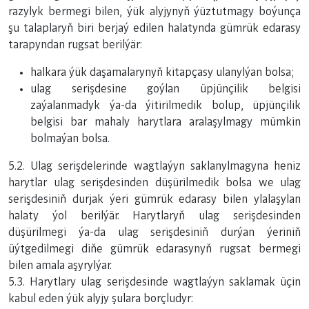
razylyk bermegi bilen, ýük alyjynyň ýüztutmagy boýunça
şu talaplaryň biri berjaý edilen halatynda gümrük edarasy
tarapyndan rugsat berilýär:
halkara ýük daşamalarynyň kitapçasy ulanylýan bolsa;
ulag serişdesine goýlan üpjünçilik belgisi
zaýalanmadyk ýa-da ýitirilmedik bolup, üpjünçilik
belgisi bar mahaly harytlara aralaşylmagy mümkin
bolmaýan bolsa.
5.2. Ulag serişdelerinde wagtlaýyn saklanylmagyna heniz
harytlar ulag serişdesinden düşürilmedik bolsa we ulag
serişdesiniň durjak ýeri gümrük edarasy bilen ylalaşylan
halaty ýol berilýär. Harytlaryň ulag serişdesinden
düşürilmegi ýa-da ulag serişdesiniň durýan ýeriniň
üýtgedilmegi diňe gümrük edarasynyň rugsat bermegi
bilen amala aşyrylýar.
5.3. Harytlary ulag serişdesinde wagtlaýyn saklamak üçin
kabul eden ýük alyjy şulara borçludyr: