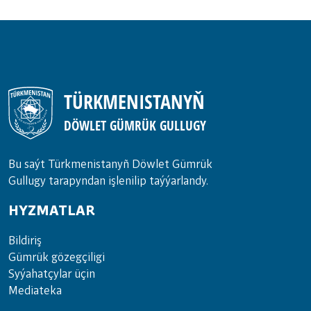
TÜRKMENISTANYŇ
DÖWLET GÜMRÜK GULLUGY
Bu saýt Türkmenistanyñ Döwlet Gümrük
Gullugy tarapyndan işlenilip taýýarlandy.
HYZMATLAR
Bil­di­riş
Güm­rük gö­zeg­çi­li­gi
Sy­ýa­hat­çy­lar ü­çin
Media­teka