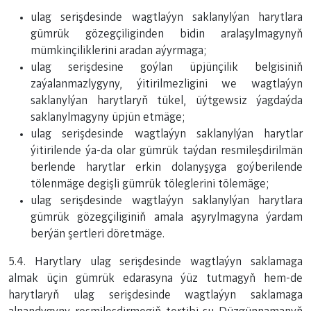
ulag serişdesinde wagtlaýyn saklanylýan harytlara
gümrük gözegçiliginden bidin aralaşylmagynyň
mümkinçiliklerini aradan aýyrmaga;
ulag serişdesine goýlan üpjünçilik belgisiniň
zaýalanmazlygyny, ýitirilmezligini we wagtlaýyn
saklanylýan harytlaryň tükel, üýtgewsiz ýagdaýda
saklanylmagyny üpjün etmäge;
ulag serişdesinde wagtlaýyn saklanylýan harytlar
ýitirilende ýa-da olar gümrük taýdan resmileşdirilmän
berlende harytlar erkin dolanyşyga goýberilende
tölenmäge degişli gümrük töleglerini tölemäge;
ulag serişdesinde wagtlaýyn saklanylýan harytlara
gümrük gözegçiliginiň amala aşyrylmagyna ýardam
berýän şertleri döretmäge.
5.4. Harytlary ulag serişdesinde wagtlaýyn saklamaga
almak üçin gümrük edarasyna ýüz tutmagyň hem-de
harytlaryň ulag serişdesinde wagtlaýyn saklamaga