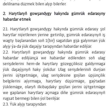
delilnama düzmek bilen alyp bilerler.
2. Harytlaryň gowşandygy hakynda gümrük edarasyny
habardar etmek
2.1. Harytlaryň gowşandygy hakynda gümrük edarasy şol
harytlar niýetlenen ýerine getirilip, gümrük edarasynyň iş
wagty başlanandan soň 1(bir) sagatdan gijä galynman ýük
alyjy ýa-da ýük daşaýjy tarapyndan habardar edilýär.
2.2. Harytlaryň gowşandygy hakynda gümrük edarasy
habardar edilýänçä we habardar edilenden soň ulag
serişdelerini hem-de harytlary gözegçiliksiz galdyrmaga
ýük daşaýjynyň haky ýokdur. Ulag serişdeleriniň durýan
ýerini üýtgetmäge, ulag serişdesine goýlan üpjünçilik
belgilerini aýyrmaga, harytlary düşürmäge, gaýtadan
ýüklemäge, olaryň ilkibaşdaky goýlan ýerini üýtgetmäge
we gaplanan harytlary açmaga diňe gümrük edarasynyň
rugsat bermegi bilen ýol berilýär.
2.3. Ýük alyjy tarapyndan: