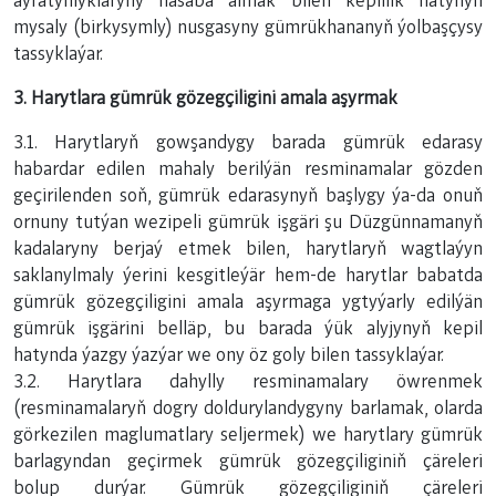
aýratynlyklaryny hasaba almak bilen kepillik hatynyň
mysaly (birkysymly) nusgasyny gümrükhananyň ýolbaşçysy
tassyklaýar.
3. Harytlara gümrük gözegçiligini amala aşyrmak
3.1. Harytlaryň gowşandygy barada gümrük edarasy
habardar edilen mahaly berilýän resminamalar gözden
geçirilenden soň, gümrük edarasynyň başlygy ýa-da onuň
ornuny tutýan wezipeli gümrük işgäri şu Düzgünnamanyň
kadalaryny berjaý etmek bilen, harytlaryň wagtlaýyn
saklanylmaly ýerini kesgitleýär hem-de harytlar babatda
gümrük gözegçiligini amala aşyrmaga ygtyýarly edilýän
gümrük işgärini belläp, bu barada ýük alyjynyň kepil
hatynda ýazgy ýazýar we ony öz goly bilen tassyklaýar.
3.2. Harytlara dahylly resminamalary öwrenmek
(resminamalaryň dogry doldurylandygyny barlamak, olarda
görkezilen maglumatlary seljermek) we harytlary gümrük
barlagyndan geçirmek gümrük gözegçiliginiň çäreleri
bolup durýar. Gümrük gözegçiliginiň çäreleri