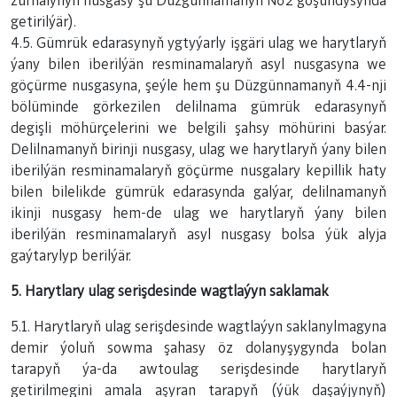
žurnalynyň nusgasy şu Düzgünnamanyň №2 goşundysynda
getirilýär).
4.5. Gümrük edarasynyň ygtyýarly işgäri ulag we harytlaryň
ýany bilen iberilýän resminamalaryň asyl nusgasyna we
göçürme nusgasyna, şeýle hem şu Düzgünnamanyň 4.4-nji
bölüminde görkezilen delilnama gümrük edarasynyň
degişli möhürçelerini we belgili şahsy möhürini basýar.
Delilnamanyň birinji nusgasy, ulag we harytlaryň ýany bilen
iberilýän resminamalaryň göçürme nusgalary kepillik haty
bilen bilelikde gümrük edarasynda galýar, delilnamanyň
ikinji nusgasy hem-de ulag we harytlaryň ýany bilen
iberilýän resminamalaryň asyl nusgasy bolsa ýük alyja
gaýtarylyp berilýär.
5. Harytlary ulag serişdesinde wagtlaýyn saklamak
5.1. Harytlaryň ulag serişdesinde wagtlaýyn saklanylmagyna
demir ýoluň sowma şahasy öz dolanyşygynda bolan
tarapyň ýa-da awtoulag serişdesinde harytlaryň
getirilmegini amala aşyran tarapyň (ýük daşaýjynyň)