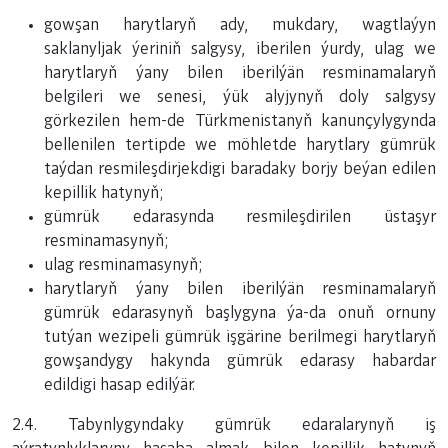
gowşan harytlaryň ady, mukdary, wagtlaýyn
saklanyljak ýeriniň salgysy, iberilen ýurdy, ulag we
harytlaryň ýany bilen iberilýän resminamalaryň
belgileri we senesi, ýük alyjynyň doly salgysy
görkezilen hem-de Türkmenistanyň kanunçylygynda
bellenilen tertipde we möhletde harytlary gümrük
taýdan resmileşdirjekdigi baradaky borjy beýan edilen
kepillik hatynyň;
gümrük edarasynda resmileşdirilen üstaşyr
resminamasynyň;
ulag resminamasynyň;
harytlaryň ýany bilen iberilýän resminamalaryň
gümrük edarasynyň başlygyna ýa-da onuň ornuny
tutýan wezipeli gümrük işgärine berilmegi harytlaryň
gowşandygy hakynda gümrük edarasy habardar
edildigi hasap edilýär.
2.4. Tabynlygyndaky gümrük edaralarynyň iş