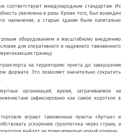
ью соответствуют международным стандартам. Их
обность увеличена в разы. Кроме того, был возведен
го назначения, а старые здания были капитально
тровым оборудованием и масштабному внедрению
словия для оперативного и надежного таможенного
 пересекающих границу.
отранспорта на территорию пункта до завершения
м формате. Это позволяет значительно сократить
.
ертных организаций, время, затрачиваемое на
кменистане зафиксировано как самое короткое в
торговле играют таможенные пункты «Артык» и
обствовать ускорению грузопотока через страну, а
оридоров выйдет на принципиально новый уровень.