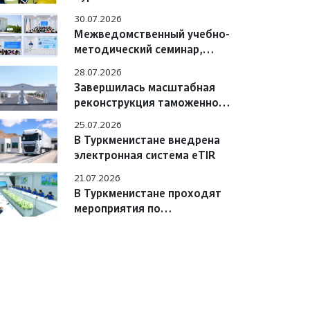
Азербайджана обсудили
30.07.2026
вопросы практического
Межведомственный учебно-
взаимодействия
методический семинар,
состоявшийся в Учебном
28.07.2026
центре
Завершилась масштабная
реконструкция таможенного
поста «Сарахс автоёллары»
25.07.2026
В Туркменистане внедрена
электронная система eTIR
21.07.2026
В Туркменистане проходят
мероприятия по
цифровизации системы «e-
TIR» с участием
международных экспертов