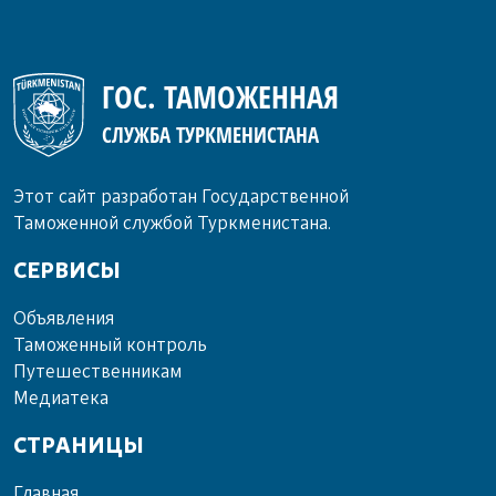
ГОС. ТАМОЖЕННАЯ
СЛУЖБА ТУРКМЕНИСТАНА
Этот сайт разработан Государственной
Таможенной службой Туркменистана.
СЕРВИСЫ
Объ­яв­ле­ния
Та­мо­жен­ный кон­троль
Пу­те­шест­вен­ни­кам
Ме­диа­те­ка
СТРАНИЦЫ
Главная