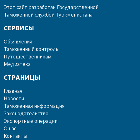
Этот сайт разработан Государственной
Таможенной службой Туркменистана.
СЕРВИСЫ
Объ­яв­ле­ния
Та­мо­жен­ный кон­троль
Пу­те­шест­вен­ни­кам
Ме­диа­те­ка
СТРАНИЦЫ
Главная
Новости
Таможенная информация
Законодательство
Экспортные операции
О нас
Контакты