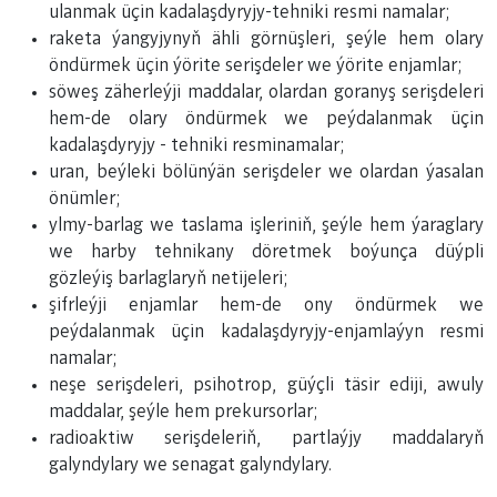
ulanmak üçin kadalaşdyryjy-tehniki resmi namalar;
raketa ýangyjynyň ähli görnüşleri, şeýle hem olary
öndürmek üçin ýörite serişdeler we ýörite enjamlar;
söweş zäherleýji maddalar, olardan goranyş serişdeleri
hem-de olary öndürmek we peýdalanmak üçin
kadalaşdyryjy - tehniki resminamalar;
uran, beýleki bölünýän serişdeler we olardan ýasalan
önümler;
ylmy-barlag we taslama işleriniň, şeýle hem ýaraglary
we harby tehnikany döretmek boýunça düýpli
gözleýiş barlaglaryň netijeleri;
şifrleýji enjamlar hem-de ony öndürmek we
peýdalanmak üçin kadalaşdyryjy-enjamlaýyn resmi
namalar;
neşe serişdeleri, psihotrop, güýçli täsir ediji, awuly
maddalar, şeýle hem prekursorlar;
radioaktiw serişdeleriň, partlaýjy maddalaryň
galyndylary we senagat galyndylary.