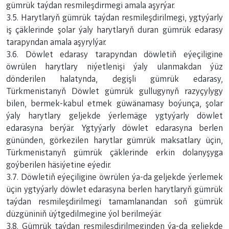
gümrük taýdan resmileşdirmegi amala aşyrýar.
3.5. Harytlaryň gümrük taýdan resmileşdirilmegi, ygtyýarly
iş çäklerinde şolar ýaly harytlaryň duran gümrük edarasy
tarapyndan amala aşyrylýar.
3.6. Döwlet edarasy tarapyndan döwletiň eýeçiligine
öwrülen harytlary niýetlenişi ýaly ulanmakdan ýüz
dönderilen halatynda, degişli gümrük edarasy,
Türkmenistanyň Döwlet gümrük gullugynyň razyçylygy
bilen, bermek-kabul etmek güwänamasy boýunça, şolar
ýaly harytlary geljekde ýerlemäge ygtyýarly döwlet
edarasyna berýär. Ygtyýarly döwlet edarasyna berlen
gününden, görkezilen harytlar gümrük maksatlary üçin,
Türkmenistanyň gümrük çäklerinde erkin dolanyşyga
goýberilen häsiýetine eýedir.
3.7. Döwletiň eýeçiligine öwrülen ýa-da geljekde ýerlemek
üçin ygtyýarly döwlet edarasyna berlen harytlaryň gümrük
taýdan resmileşdirilmegi tamamlanandan soň gümrük
düzgüniniň üýtgedilmegine ýol berilmeýär.
3.8. Gümrük taýdan resmileşdirilmeginden ýa-da geljekde