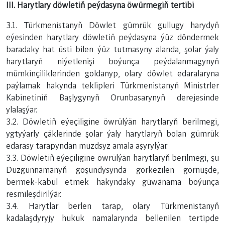
III. Harytlary döwletiň peýdasyna öwürmegiň tertibi
3.1. Türkmenistanyň Döwlet gümrük gullugy harydyň
eýesinden harytlary döwletiň peýdasyna ýüz döndermek
baradaky hat üsti bilen ýüz tutmasyny alanda, şolar ýaly
harytlaryň niýetlenişi boýunça peýdalanmagynyň
mümkinçiliklerinden goldanyp, olary döwlet edaralaryna
paýlamak hakynda teklipleri Türkmenistanyň Ministrler
Kabinetiniň Başlygynyň Orunbasarynyň derejesinde
ylalaşýar.
3.2. Döwletiň eýeçiligine öwrülýän harytlaryň berilmegi,
ygtyýarly çäklerinde şolar ýaly harytlaryň bolan gümrük
edarasy tarapyndan muzdsyz amala aşyrylýar.
3.3. Döwletiň eýeçiligine öwrülýän harytlaryň berilmegi, şu
Düzgünnamanyň goşundysynda görkezilen görnüşde,
bermek-kabul etmek hakyndaky güwänama boýunça
resmileşdirilýär.
3.4. Harytlar berlen tarap, olary Türkmenistanyň
kadalaşdyryjy hukuk namalarynda bellenilen tertipde