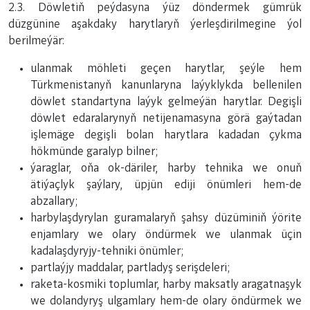
2.3. Döwletiň peýdasyna ýüz döndermek gümrük
düzgünine aşakdaky harytlaryň ýerleşdirilmegine ýol
berilmeýär:
ulanmak möhleti geçen harytlar, şeýle hem
Türkmenistanyň kanunlaryna laýyklykda bellenilen
döwlet standartyna laýyk gelmeýän harytlar. Degişli
döwlet edaralarynyň netijenamasyna görä gaýtadan
işlemäge degişli bolan harytlara kadadan çykma
hökmünde garalyp bilner;
ýaraglar, oňa ok-däriler, harby tehnika we onuň
ätiýaçlyk şaýlary, üpjün ediji önümleri hem-de
abzallary;
harbylaşdyrylan guramalaryň şahsy düzüminiň ýörite
enjamlary we olary öndürmek we ulanmak üçin
kadalaşdyryjy-tehniki önümler;
partlaýjy maddalar, partladyş serişdeleri;
raketa-kosmiki toplumlar, harby maksatly aragatnaşyk
we dolandyryş ulgamlary hem-de olary öndürmek we