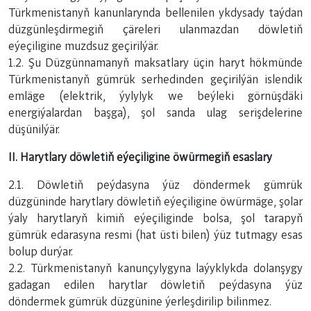
Türkmenistanyň kanunlarynda bellenilen ykdysady taýdan
düzgünleşdirmegiň çäreleri ulanmazdan döwletiň
eýeçiligine muzdsuz geçirilýär.
1.2. Şu Düzgünnamanyň maksatlary üçin haryt hökmünde
Türkmenistanyň gümrük serhedinden geçirilýän islendik
emläge (elektrik, ýylylyk we beýleki görnüşdäki
energiýalardan başga), şol sanda ulag serişdelerine
düşünilýär.
II. Harytlary döwletiň eýeçiligine öwürmegiň esaslary
2.1. Döwletiň peýdasyna ýüz döndermek gümrük
düzgüninde harytlary döwletiň eýeçiligine öwürmäge, şolar
ýaly harytlaryň kimiň eýeçiliginde bolsa, şol tarapyň
gümrük edarasyna resmi (hat üsti bilen) ýüz tutmagy esas
bolup durýar.
2.2. Türkmenistanyň kanunçylygyna laýyklykda dolanşygy
gadagan edilen harytlar döwletiň peýdasyna ýüz
döndermek gümrük düzgünine ýerleşdirilip bilinmez.