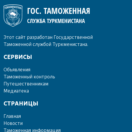
ГОС. ТАМОЖЕННАЯ
СЛУЖБА ТУРКМЕНИСТАНА
Этот сайт разработан Государственной
Таможенной службой Туркменистана.
СЕРВИСЫ
Объ­яв­ле­ния
Та­мо­жен­ный кон­троль
Пу­те­шест­вен­ни­кам
Ме­диа­те­ка
СТРАНИЦЫ
Главная
Новости
Таможенная информация