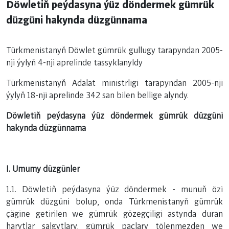
Döwletiň peýdasyna ýüz döndermek gümrük
düzgüni hakynda düzgünnama
Türkmenistanyň Döwlet gümrük gullugy tarapyndan 2005-
nji ýylyň 4-nji aprelinde tassyklanyldy
Türkmenistanyň Adalat ministrligi tarapyndan 2005-nji
ýylyň 18-nji aprelinde 342 san bilen bellige alyndy.
Döwletiň peýdasyna ýüz döndermek gümrük düzgüni
hakynda düzgünnama
I. Umumy düzgünler
1.1. Döwletiň peýdasyna ýüz döndermek - munuň özi
gümrük düzgüni bolup, onda Türkmenistanyň gümrük
çägine getirilen we gümrük gözegçiligi astynda duran
harytlar salgytlary, gümrük paçlary tölenmezden we