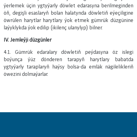
ýerlemek üçin ygtyýarly döwlet edarasyna berilmeginden
öň, degişli esaslaryň bolan halatynda döwletiň eýeçiligine
öwrülen harytlar harytlary ýok etmek gümrük düzgünine
laýyklykda ýok edilip (ikilenç ulanylyp) bilner.
IV. Jemleýji düzgünler
4.1. Gümrük edaralary döwletiň peýdasyna öz islegi
boýunça ýüz dönderen tarapyň harytlary babatda
ygtyýarly taraplaryň haýsy bolsa-da emläk nägilelikleriň
öwezini dolmaýarlar.