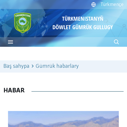
Türkmençe
TÜRKMENISTANYŇ
DÖWLET GÜMRÜK GULLUGY
Baş sahypa
Gümrük habarlary
HABAR