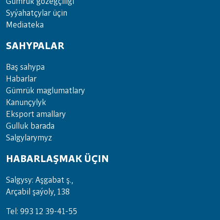
Güm­rük gö­zeg­çi­li­gi
Sy­ýa­hat­çy­lar ü­çin
Media­teka
SAHYPALAR
Baş sahypa
Habarlar
Gümrük maglumatlary
Kanunçylyk
Eksport amallary
Gulluk barada
Salgylarymyz
HABARLAŞMAK ÜÇIN
Salgysy: Aşgabat ş.,
Arçabil şaýoly, 138
Tel: 993 12 39-41-55