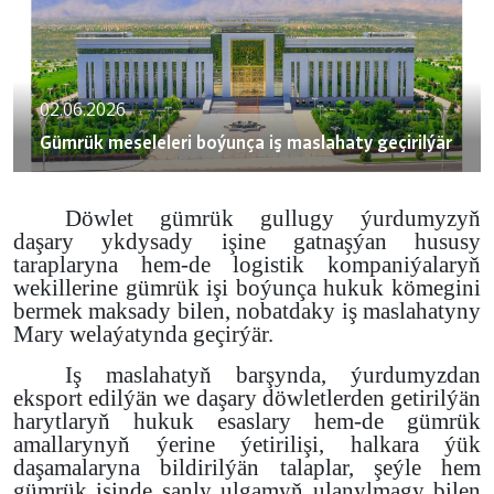
02.06.2026
Gümrük meseleleri boýunça iş maslahaty geçirilýär
Döwlet gümrük gullugy ýurdumyzyň
daşary ykdysady işine gatnaşýan hususy
taraplaryna hem-de logistik kompaniýalaryň
wekillerine gümrük işi boýunça hukuk kömegini
bermek maksady bilen, nobatdaky iş maslahatyny
Mary welaýatynda geçirýär.
Iş maslahatyň barşynda, ýurdumyzdan
eksport edilýän we daşary döwletlerden getirilýän
harytlaryň hukuk esaslary hem-de gümrük
amallarynyň ýerine ýetirilişi, halkara ýük
daşamalaryna bildirilýän talaplar, şeýle hem
gümrük işinde sanly ulgamyň ulanylmagy bilen