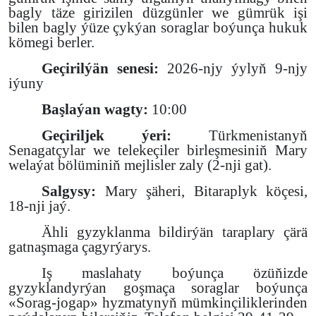
bagly täze girizilen düzgünler we
gümrük işi
bilen bagly ýüze çykýan soraglar boýunça hukuk
kömegi berler.
Geçirilýän senesi:
2026-njy ýylyň 9-njy
iýuny
Başlaýan wagty:
10:00
Geçiriljek ýeri:
Türkmenistanyň
Senagatçylar we telekeçiler birleşmesiniň Mary
welaýat bölüminiň mejlisler zaly (2-nji gat).
Salgysy:
Mary şäheri, Bitaraplyk köçesi,
18-nji jaý.
Ähli gyzyklanma bildirýän taraplary çärä
gatnaşmaga çagyrýarys.
Iş maslahaty boýunça özüňizde
gyzyklandyrýan goşmaça soraglar boýunça
«Sorag-jogap» hyzmatynyň mümkinçiliklerinden