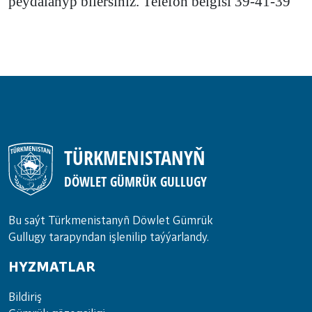
peýdalanyp bilersiňiz. Telefon belgisi 39-41-39
TÜRKMENISTANYŇ
DÖWLET GÜMRÜK GULLUGY
Bu saýt Türkmenistanyñ Döwlet Gümrük
Gullugy tarapyndan işlenilip taýýarlandy.
HYZMATLAR
Bil­di­riş