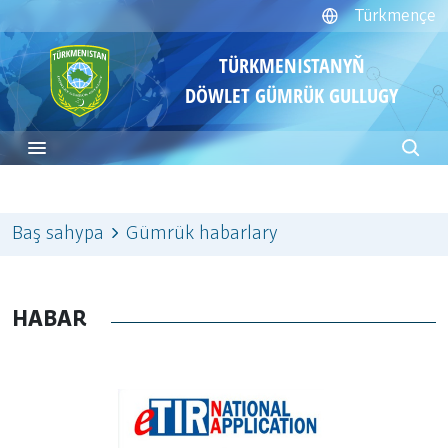
Türkmençe
TÜRKMENISTANYŇ
DÖWLET GÜMRÜK GULLUGY
Baş sahypa
Gümrük habarlary
HABAR