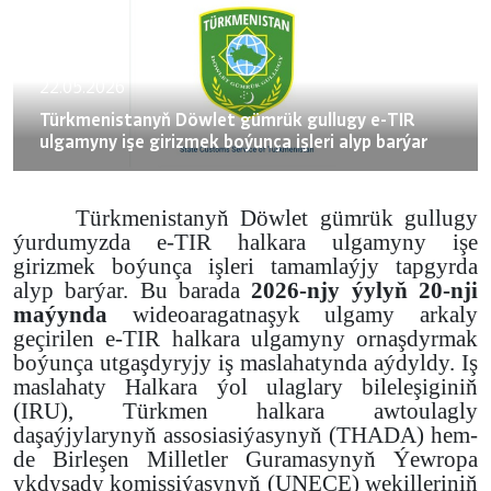
22.05.2026
Türkmenistanyň Döwlet gümrük gullugy e-TIR
ulgamyny işe girizmek boýunça işleri alyp barýar
Türkmenistanyň Döwlet gümrük gullugy
ýurdumyzda e-TIR halkara ulgamyny işe
girizmek boýunça işleri tamamlaýjy tapgyrda
alyp barýar. Bu barada
2026-njy ýylyň 20-nji
maýynda
wideoaragatnaşyk ulgamy arkaly
geçirilen e-TIR halkara ulgamyny ornaşdyrmak
boýunça utgaşdyryjy iş maslahatynda aýdyldy. Iş
maslahaty Halkara ýol ulaglary bileleşiginiň
(IRU), Türkmen halkara awtoulagly
daşaýjylarynyň assosiasiýasynyň (THADA) hem-
de Birleşen Milletler Guramasynyň Ýewropa
ykdysady komissiýasynyň (UNECE) wekilleriniň