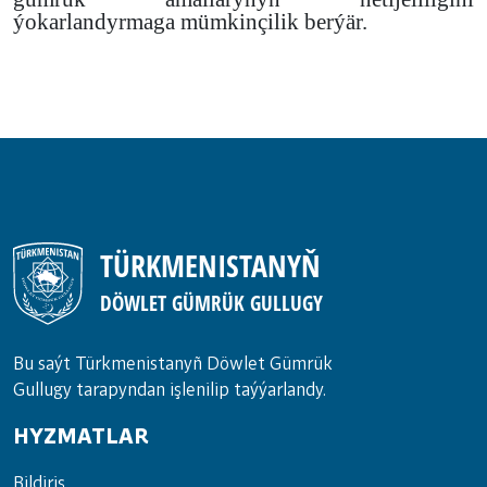
ýokarlandyrmaga mümkinçilik berýär.
TÜRKMENISTANYŇ
DÖWLET GÜMRÜK GULLUGY
Bu saýt Türkmenistanyñ Döwlet Gümrük
Gullugy tarapyndan işlenilip taýýarlandy.
HYZMATLAR
Bil­di­riş