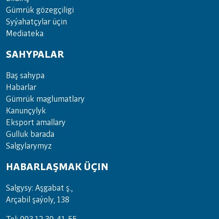
Güm­rük gö­zeg­çi­li­gi
Sy­ýa­hat­çy­lar ü­çin
Media­teka
SAHYPALAR
Baş sahypa
Habarlar
Gümrük maglumatlary
Kanunçylyk
Eksport amallary
Gulluk barada
Salgylarymyz
HABARLAŞMAK ÜÇIN
Salgysy: Aşgabat ş.,
Arçabil şaýoly, 138