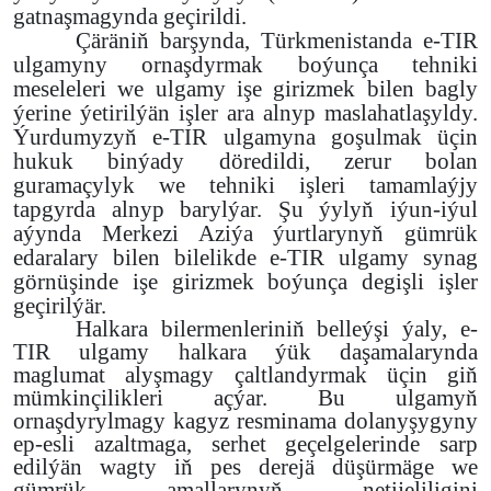
gatnaşmagynda geçirildi.
Çäräniň barşynda, Türkmenistanda e-TIR
ulgamyny ornaşdyrmak boýunça tehniki
meseleleri we ulgamy işe girizmek bilen bagly
ýerine ýetirilýän işler ara alnyp maslahatlaşyldy.
Ýurdumyzyň e-TIR ulgamyna goşulmak üçin
hukuk binýady döredildi, zerur bolan
guramaçylyk we tehniki işleri tamamlaýjy
tapgyrda alnyp barylýar. Şu ýylyň iýun-iýul
aýynda Merkezi Aziýa ýurtlarynyň gümrük
edaralary bilen bilelikde e-TIR ulgamy synag
görnüşinde işe girizmek boýunça degişli işler
geçirilýär.
Halkara bilermenleriniň belleýşi ýaly, e-
TIR ulgamy halkara ýük daşamalarynda
maglumat alyşmagy çaltlandyrmak üçin giň
mümkinçilikleri açýar. Bu ulgamyň
ornaşdyrylmagy kagyz resminama dolanyşygyny
ep-esli azaltmaga, serhet geçelgelerinde sarp
edilýän wagty iň pes derejä düşürmäge we
gümrük amallarynyň netijeliligini