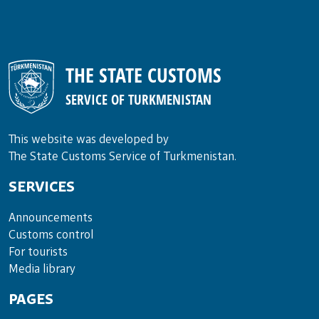
deklarasiýasyny doldurmagyň Tertibine»
laýyklykda, gümrük resminamalarynda
maglumatlary
THE STATE CUSTOMS
SERVICE OF TURKMENISTAN
This website was developed by
The State Customs Service of Turkmenistan.
SERVICES
Announce­ments
Cus­toms con­trol
For tou­rists
Media lib­rary
PAGES