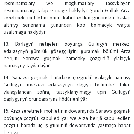
resminamalary we maglumatlary tassyklaýan
resminamalary talap etmäge haklydyr. Şonda Gulluk
Arza
seretmek möhletini onuň kabul edilen gününden başlap
altmyş senenama gününden köp bolmadyk wagta
uzaltmaga haklydyr.
13. Barlagyň netijeleri boýunça Gullugyň merkezi
edarasynyň gümrük gözegçiligini guramak bölümi Arza
berijini Sanawa goşmak baradaky çözgüdiň ylalaşyk
namasyny taýýarlaýar.
14. Sanawa goşmak baradaky çözgüdiň ylalaşyk namasy
Gullugyň merkezi edarasynyň degişli bölümleri bilen
ylalaşylandan soňra, tassyklanylmagy üçin Gullugyň
başlygynyň orunbasaryna hödürlenilýär.
15. Arza seretmek möhletiniň dowamynda Sanawa goşmak
boýunça çözgüt kabul edilýär we Arza berijä kabul edilen
çözgüt barada üç iş gününiň dowamynda ýazmaça habar
berilýär.