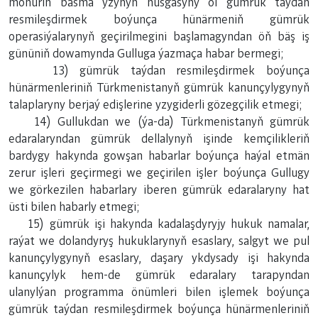
möhüriň basma yzynyň nusgasyny ol gümrük taýdan
resmileşdirmek boýunça hünärmeniň gümrük
operasiýalarynyň geçirilmegini başlamagyndan öň bäş iş
gününiň dowamynda Gulluga ýazmaça habar bermegi;
13) gümrük taýdan resmileşdirmek boýunça
hünärmenleriniň Türkmenistanyň gümrük kanunçylygynyň
talaplaryny berjaý edişlerine yzygiderli gözegçilik etmegi;
14) Gullukdan we (ýa-da) Türkmenistanyň gümrük
edaralaryndan gümrük dellalynyň işinde kemçilikleriň
bardygy hakynda gowşan habarlar boýunça haýal etmän
zerur işleri geçirmegi we geçirilen işler boýunça Gullugy
we görkezilen habarlary iberen gümrük edaralaryny hat
üsti bilen habarly etmegi;
15) gümrük işi hakynda kadalaşdyryjy hukuk namalar,
raýat we dolandyryş hukuklarynyň esaslary, salgyt we pul
kanunçylygynyň esaslary, daşary ykdysady işi hakynda
kanunçylyk hem-de gümrük edaralary tarapyndan
ulanylýan programma önümleri bilen işlemek boýunça
gümrük taýdan resmileşdirmek boýunça hünärmenleriniň