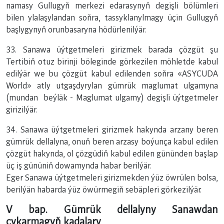
namasy Gullugyň merkezi edarasynyň degişli bölümleri
bilen ylalaşylandan soňra, tassyklanylmagy üçin Gullugyň
başlygynyň orunbasaryna hödürlenilýär.
33. Sanawa üýtgetmeleri girizmek barada çözgüt şu
Tertibiň otuz birinji böleginde görkezilen möhletde kabul
edilýär we bu çözgüt kabul edilenden soňra «ASYCUDA
World» atly utgaşdyrylan gümrük maglumat ulgamyna
(mundan beýläk - Maglumat ulgamy) degişli üýtgetmeler
girizilýär.
34. Sanawa üýtgetmeleri girizmek hakynda arzany beren
gümrük dellalyna, onuň beren arzasy boýunça kabul edilen
çözgüt hakynda, ol çözgüdiň kabul edilen gününden başlap
üç iş gününiň dowamynda habar berilýär.
Eger Sanawa üýtgetmeleri girizmekden ýüz öwrülen bolsa,
berilýän habarda ýüz öwürmegiň sebäpleri görkezilýär.
V bap. Gümrük dellalyny Sanawdan
çykarmagyň kadalary