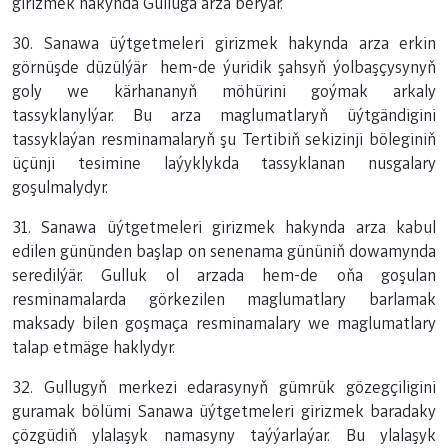
girizmek hakynda Gulluga arza berýär.
30. Sanawa üýtgetmeleri girizmek hakynda arza erkin
görnüşde düzülýär hem-de ýuridik şahsyň ýolbaşçysynyň
goly we kärhananyň möhürini goýmak arkaly
tassyklanylýar. Bu arza maglumatlaryň üýtgändigini
tassyklaýan resminamalaryň şu Tertibiň sekizinji böleginiň
üçünji tesimine laýyklykda tassyklanan nusgalary
goşulmalydyr.
31. Sanawa üýtgetmeleri girizmek hakynda arza kabul
edilen gününden başlap on senenama gününiň dowamynda
seredilýär. Gulluk ol arzada hem-de oňa goşulan
resminamalarda görkezilen maglumatlary barlamak
maksady bilen goşmaça resminamalary we maglumatlary
talap etmäge haklydyr.
32. Gullugyň merkezi edarasynyň gümrük gözegçiligini
guramak bölümi Sanawa üýtgetmeleri girizmek baradaky
çözgüdiň ylalaşyk namasyny taýýarlaýar. Bu ylalaşyk