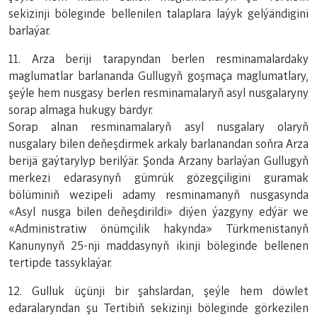
sekizinji böleginde bellenilen talaplara laýyk gelýändigini
barlaýar.
11. Arza beriji tarapyndan berlen resminamalardaky
maglumatlar barlananda Gullugyň goşmaça maglumatlary,
şeýle hem nusgasy berlen resminamalaryň asyl nusgalaryny
sorap almaga hukugy bardyr.
Sorap alnan resminamalaryň asyl nusgalary olaryň
nusgalary bilen deňeşdirmek arkaly barlanandan soňra Arza
berijä gaýtarylyp berilýär. Şonda Arzany barlaýan Gullugyň
merkezi edarasynyň gümrük gözegçiligini guramak
bölüminiň wezipeli adamy resminamanyň nusgasynda
«Asyl nusga bilen deňeşdirildi» diýen ýazgyny edýär we
«Administratiw önümçilik hakynda» Türkmenistanyň
Kanunynyň 25-nji maddasynyň ikinji böleginde bellenen
tertipde tassyklaýar.
12. Gulluk üçünji bir şahslardan, şeýle hem döwlet
edaralaryndan şu Tertibiň sekizinji böleginde görkezilen