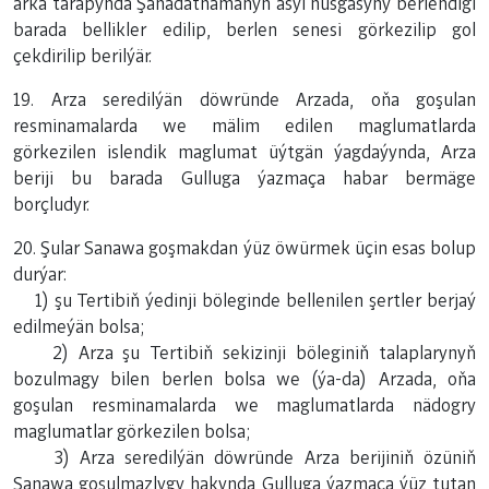
arka tarapynda Şahadatnamanyň asyl nusgasyny berlendigi
barada bellikler edilip, berlen senesi görkezilip gol
çekdirilip berilýär.
19. Arza seredilýän döwründe Arzada, oňa goşulan
resminamalarda we mälim edilen maglumatlarda
görkezilen islendik maglumat üýtgän ýagdaýynda, Arza
beriji bu barada Gulluga ýazmaça habar bermäge
borçludyr.
20. Şular Sanawa goşmakdan ýüz öwürmek üçin esas bolup
durýar:
1) şu Tertibiň ýedinji böleginde bellenilen şertler berjaý
edilmeýän bolsa;
2) Arza şu Tertibiň sekizinji böleginiň talaplarynyň
bozulmagy bilen berlen bolsa we (ýa-da) Arzada, oňa
goşulan resminamalarda we maglumatlarda nädogry
maglumatlar görkezilen bolsa;
3) Arza seredilýän döwründe Arza berijiniň özüniň
Sanawa goşulmazlygy hakynda Gulluga ýazmaça ýüz tutan