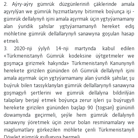
2. Aýry-aýry gümrük düzgünleriniň çäklerinde amala
aşyrylýan we gümrük hyzmatlaryny bitirmek boýunça işi -
gümrük dellalynyň işini amala aşyrmak üçin ygtyýarnamany
alan ýuridik şahslar ygtyýarnamanyň hereket ediş
möhletine gümrük dellallarynyň sanawyna goşulan hasap
etmeli.
3. 2020-nji ýylyň 14-nji martynda kabul edilen
«Türkmenistanyň Gümrük kodeksine üýtgetmeler we
goşmaça girizmek hakynda» Türkmenistanyň Kanunynyň
herekete girizilen gününden öň Gümrük dellalynyň işini
amala aşyrmak üçin ygtyýarnamany alan ýuridik şahslar, şu
buýruk bilen tassyklanylan gümrük dellallarynyň sanawyna
goşmagyň şertlerini we gümrük dellalyna bildirilýän
talaplary berjaý etmek boýunça zerur işleri şu buýrugyň
herekete girizilen gününden başlap 90 (togsan) gününiň
dowamynda geçirmeli, şeýle hem gümrük dellalynyň
sanawyny ýöretmek üçin zerur bolan resminamalary we
maglumatlary görkezilen möhlete çenli Türkmenistanyň
Döwlet gümrük gullugyna bermeli.