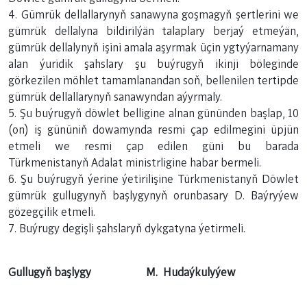
4. Gümrük dellallarynyň sanawyna goşmagyň şertlerini we
gümrük dellalyna bildirilýän talaplary berjaý etmeýän,
gümrük dellalynyň işini amala aşyrmak üçin ygtyýarnamany
alan ýuridik şahslary şu buýrugyň ikinji böleginde
görkezilen möhlet tamamlanandan soň, bellenilen tertipde
gümrük dellallarynyň sanawyndan aýyrmaly.
5. Şu buýrugyň döwlet belligine alnan gününden başlap, 10
(on) iş gününiň dowamynda resmi çap edilmegini üpjün
etmeli we resmi çap edilen güni bu barada
Türkmenistanyň Adalat ministrligine habar bermeli.
6. Şu buýrugyň ýerine ýetirilişine Türkmenistanyň Döwlet
gümrük gullugynyň başlygynyň orunbasary D. Baýryýew
gözegçilik etmeli.
7. Buýrugy degişli şahslaryň dykgatyna ýetirmeli.
Gullugyň başlygy M. Hudaýkulyýew