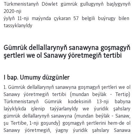
Türkmenistanyň Döwlet gümrük gullugynyň başlygynyň
2020-nji
ýylyň 11-nji maýynda çykaran 57 belgili buýrugy bilen
tassyklanyldy
Gümrük dellallarynyň sanawyna goşmagyň
şertleri we ol Sanawy ýöretmegiň tertibi
I bap. Umumy düzgünler
1. Gümrük dellallarynyň sanawyna goşmagyň şertleri we ol
Sanawy ýöretmegiň tertibi (mundan beýläk - Tertip)
Türkmenistanyň Gümrük kodeksiniň 13-nji babyna
laýyklykda işlenip taýýarlanyldy we ýuridik şahslary
gümrük dellallarynyň sanawyna (mundan beýläk - Sanaw,
şu Tertibe, 1-nji goşundy) goşmagyň şertlerini hem-de ol
Sanawy ýöretmegiň, ýagny ýuridik şahslary Sanawa