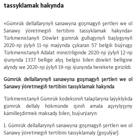
tassyklamak hakynda
«Gümrük dellallarynyň sanawyna goşmagyň şertleri we ol
Sanawy ýöretmegiň tertibini tassyklamak hakynda»
Türkmenistanyň Döwlet gümrük gullugynyň başlygynyň
2020-nji ýylyň 11-nji maýynda çykaran 57 belgili buýrugy
Türkmenistanyň Adalat ministrliginde 2020-nji ýylyň 12-nji
iýunynda 1337 bellige alyş belgisi bilen döwlet belligine
alyndy we 2020-nji ýylyň 19-njy iýunynda herekete girizildi.
Gümrük dellallarynyň sanawyna
goşmagyň şertleri we ol
Sanawy
ýöretmegiň tertibini tassyklamak hakynda
Türkmenistanyň Gümrük kodeksiniň talaplaryna laýyklykda
gümrük dellaly hökmünde işiniň amala aşyrylyşyny
kämilleşdirmek maksady bilen, buýurýaryn:
1. Gümrük dellallarynyň sanawyna goşmagyň şertleri we ol
Sanawy ýöretmegiň tertibini tassyklamaly (goşulýar).