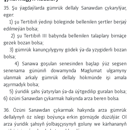
35. Şu ýagdaýlarda gümrük dellaly Sanawdan çykarylýar,
eger:
1) şu Tertibiň ýedinji böleginde bellenilen şertler berjaý
edilmeýän bolsa;
2) şu Tertibiň III babynda bellenilen talaplary birnäçe
gezek bozan bolsa;
3) gümrük kanunçylygyny gödek ýa-da yzygiderli bozan
bolsa;
4) Sanawa goşulan senesinden başlap ýüz segsen
senenama gününiň dowamynda Maglumat ulgamyny
ulanmak arkaly gümrük dellaly hökmünde işi amala
aşyrmadyk bolsa;
5) ýuridik şahs ýatyrylan ýa-da üýtgedilip guralan bolsa;
6) özüni Sanawdan çykarmak hakynda arza beren bolsa.
36. Özüni Sanawdan çykarmak hakynda arza gümrük
dellalynyň öz islegi boýunça erkin görnüşde düzülýär. Ol
arza ýuridik şahsyň ýolbaşçysynyň goluny we kärhananyň