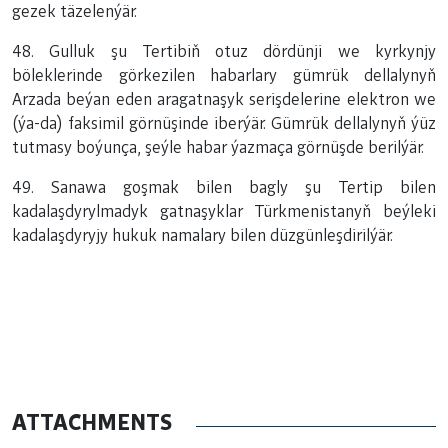
gezek täzelenýär.
48. Gulluk şu Tertibiň otuz dördünji we kyrkynjy
böleklerinde görkezilen habarlary gümrük dellalynyň
Arzada beýan eden aragatnaşyk serişdelerine elektron we
(ýa-da) faksimil görnüşinde iberýär. Gümrük dellalynyň ýüz
tutmasy boýunça, şeýle habar ýazmaça görnüşde berilýär.
49. Sanawa goşmak bilen bagly şu Tertip bilen
kadalaşdyrylmadyk gatnaşyklar Türkmenistanyň beýleki
kadalaşdyryjy hukuk namalary bilen düzgünleşdirilýär.
ATTACHMENTS