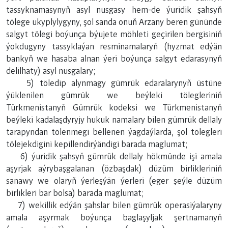
tassyknamasynyň asyl nusgasy hem-de ýuridik şahsyň
tölege ukyplylygyny, şol sanda onuň Arzany beren gününde
salgyt tölegi boýunça býujete möhleti geçirilen bergisiniň
ýokdugyny tassyklaýan resminamalaryň (hyzmat edýän
bankyň we hasaba alnan ýeri boýunça salgyt edarasynyň
delilhaty) asyl nusgalary;
5) töledip alynmagy gümrük edaralarynyň üstüne
ýüklenilen gümrük we beýleki tölegleriniň
Türkmenistanyň Gümrük kodeksi we Türkmenistanyň
beýleki kadalaşdyryjy hukuk namalary bilen gümrük dellaly
tarapyndan tölenmegi bellenen ýagdaýlarda, şol tölegleri
tölejekdigini kepillendirýändigi barada maglumat;
6) ýuridik şahsyň gümrük dellaly hökmünde işi amala
aşyrjak aýrybaşgalanan (özbaşdak) düzüm birlikleriniň
sanawy we olaryň ýerleşýän ýerleri (eger şeýle düzüm
birlikleri bar bolsa) barada maglumat;
7) wekillik edýän şahslar bilen gümrük operasiýalaryny
amala aşyrmak boýunça baglaşyljak şertnamanyň