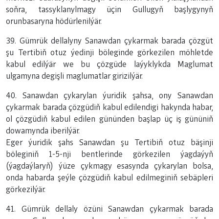
soňra, tassyklanylmagy üçin Gullugyň başlygynyň
orunbasaryna hödürlenilýär.
39. Gümrük dellalyny Sanawdan çykarmak barada çözgüt
şu Tertibiň otuz ýedinji böleginde görkezilen möhletde
kabul edilýär we bu çözgüde laýyklykda Maglumat
ulgamyna degişli maglumatlar girizilýär.
40. Sanawdan çykarylan ýuridik şahsa, ony Sanawdan
çykarmak barada çözgüdiň kabul edilendigi hakynda habar,
ol çözgüdiň kabul edilen gününden başlap üç iş gününiň
dowamynda iberilýär.
Eger ýuridik şahs Sanawdan şu Tertibiň otuz bäşinji
böleginiň 1-5-nji bentlerinde görkezilen ýagdaýyň
(ýagdaýlaryň) ýüze çykmagy esasynda çykarylan bolsa,
onda habarda şeýle çözgüdiň kabul edilmeginiň sebäpleri
görkezilýär.
41. Gümrük dellaly özüni Sanawdan çykarmak barada