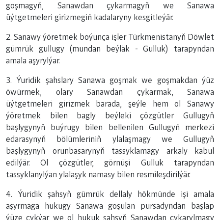
goşmagyň, Sanawdan çykarmagyň we Sanawa
üýtgetmeleri girizmegiň kadalaryny kesgitleýär.
2. Sanawy ýöretmek boýunça işler Türkmenistanyň Döwlet
gümrük gullugy (mundan beýläk - Gulluk) tarapyndan
amala aşyrylýar.
3. Ýuridik şahslary Sanawa goşmak we goşmakdan ýüz
öwürmek, olary Sanawdan çykarmak, Sanawa
üýtgetmeleri girizmek barada, şeýle hem ol Sanawy
ýöretmek bilen bagly beýleki çözgütler Gullugyň
başlygynyň buýrugy bilen bellenilen Gullugyň merkezi
edarasynyň bölümleriniň ylalaşmagy we Gullugyň
başlygynyň orunbasarynyň tassyklamagy arkaly kabul
edilýär. Ol çözgütler, görnüşi Gulluk tarapyndan
tassyklanylýan ylalaşyk namasy bilen resmileşdirilýär.
4. Ýuridik şahsyň gümrük dellaly hökmünde işi amala
aşyrmaga hukugy Sanawa goşulan pursadyndan başlap
ýüze çykýar we ol hukuk şahsyň Sanawdan çykarylmagy