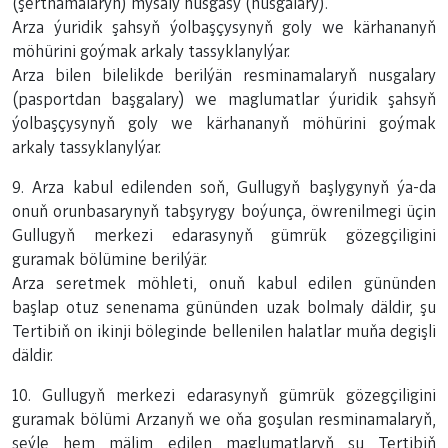
(şertnamalaryň) mysaly nusgasy (nusgalary).
Arza ýuridik şahsyň ýolbaşçysynyň goly we kärhananyň
möhürini goýmak arkaly tassyklanylýar.
Arza bilen bilelikde berilýän resminamalaryň nusgalary
(pasportdan başgalary) we maglumatlar ýuridik şahsyň
ýolbaşçysynyň goly we kärhananyň möhürini goýmak
arkaly tassyklanylýar.
9. Arza kabul edilenden soň, Gullugyň başlygynyň ýa-da
onuň orunbasarynyň tabşyrygy boýunça, öwrenilmegi üçin
Gullugyň merkezi edarasynyň gümrük gözegçiligini
guramak bölümine berilýär.
Arza seretmek möhleti, onuň kabul edilen gününden
başlap otuz senenama gününden uzak bolmaly däldir, şu
Tertibiň on ikinji böleginde bellenilen halatlar muňa degişli
däldir.
10. Gullugyň merkezi edarasynyň gümrük gözegçiligini
guramak bölümi Arzanyň we oňa goşulan resminamalaryň,
şeýle hem mälim edilen maglumatlaryň şu Tertibiň