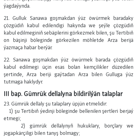
ýagdaýynda.
21. Gulluk Sanawa goşmakdan ýüz öwürmek baradaky
çözgüdiň kabul edilendigi hakynda we şeýle çözgüdiň
kabul edilmeginiň sebäplerini görkezmek bilen, şu Tertibiň
on bäşinji böleginde görkezilen möhletde Arza berijä
ýazmaça habar berýär.
22. Sanawa goşmakdan ýüz öwürmek barada çözgüdiň
kabul edilmegi üçin esas bolan kemçilikler düzedilen
şertinde, Arza beriji gaýtadan Arza bilen Gulluga ýüz
tutmaga haklydyr.
III bap. Gümrük dellalyna bildirilýän talaplar
23. Gümrük dellaly şu talaplary üpjün etmelidir:
1) şu Tertibiň ýedinji böleginde bellenilen şertleri berjaý
etmegi;
2) gümrük dellalynyň hukuklary, borçlary we
jogapkärçiligi bilen tanyş bolmagy;