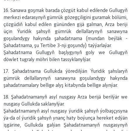
16. Sanawa goşmak barada çözgüt kabul edilende Gullugyň
merkezi edarasynyň gümrük gözegçiligini guramak bölümi,
çözgüdiň kabul edilen gününden gijä galman, Arza beriji
üçin Ýuridik şahsyň gümrük dellallarynyň sanawyna
goşulandygy hakynda şahadatnama (mundan beýläk -
Şahadatnama, şu Tertibe 3-nji goşundy) taýýarlaýar.
Şahadatnama Gullugyň başlygynyň goly we Gullugyň
döwlet tugraly möhri bilen tassyklanylýar.
17. Şahadatnama Gullukda ýöredilýän Ýuridik şahslaryň
gümrük dellallarynyň sanawyna goşulandygy hakynda
şahadatnamalary bellige alyş kitabynda bellige alynýar.
18. Şahadatnamanyň asyl nusgasy Arza berijä berilýär we
nusgasy Gullukda saklanylýar.
Şahadatnamanyň asyl nusgasy ýuridik şahsyň ýolbaşçysyna
ýa-da ol ýuridik şahsyň ynanç haty boýunça hereket edýän
işgärine, Gullukda galýan Şahadatnamanyň nusgasynyň