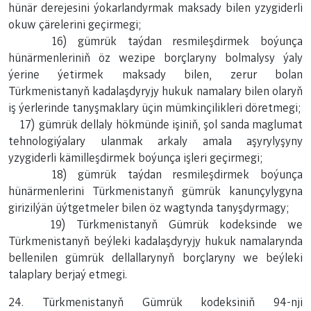
hünär derejesini ýokarlandyrmak maksady bilen yzygiderli
okuw çärelerini geçirmegi;
16) gümrük taýdan resmileşdirmek boýunça
hünärmenleriniň öz wezipe borçlaryny bolmalysy ýaly
ýerine ýetirmek maksady bilen, zerur bolan
Türkmenistanyň kadalaşdyryjy hukuk namalary bilen olaryň
iş ýerlerinde tanyşmaklary üçin mümkinçilikleri döretmegi;
17) gümrük dellaly hökmünde işiniň, şol sanda maglumat
tehnologiýalary ulanmak arkaly amala aşyrylyşyny
yzygiderli kämilleşdirmek boýunça işleri geçirmegi;
18) gümrük taýdan resmileşdirmek boýunça
hünärmenlerini Türkmenistanyň gümrük kanunçylygyna
girizilýän üýtgetmeler bilen öz wagtynda tanyşdyrmagy;
19) Türkmenistanyň Gümrük kodeksinde we
Türkmenistanyň beýleki kadalaşdyryjy hukuk namalarynda
bellenilen gümrük dellallarynyň borçlaryny we beýleki
talaplary berjaý etmegi.
24. Türkmenistanyň Gümrük kodeksiniň 94-nji