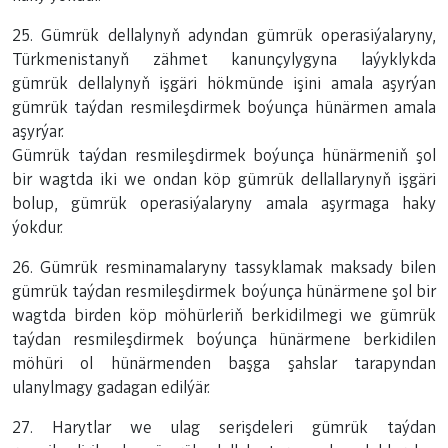
25. Gümrük dellalynyň adyndan gümrük operasiýalaryny,
Türkmenistanyň zähmet kanunçylygyna laýyklykda
gümrük dellalynyň işgäri hökmünde işini amala aşyrýan
gümrük taýdan resmileşdirmek boýunça hünärmen amala
aşyrýar.
Gümrük taýdan resmileşdirmek boýunça hünärmeniň şol
bir wagtda iki we ondan köp gümrük dellallarynyň işgäri
bolup, gümrük operasiýalaryny amala aşyrmaga haky
ýokdur.
26. Gümrük resminamalaryny tassyklamak maksady bilen
gümrük taýdan resmileşdirmek boýunça hünärmene şol bir
wagtda birden köp möhürleriň berkidilmegi we gümrük
taýdan resmileşdirmek boýunça hünärmene berkidilen
möhüri ol hünärmenden başga şahslar tarapyndan
ulanylmagy gadagan edilýär.
27. Harytlar we ulag serişdeleri gümrük taýdan