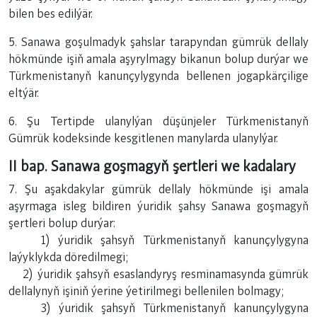
bilen bes edilýär.
5. Sanawa goşulmadyk şahslar tarapyndan gümrük dellaly
hökmünde işiň amala aşyrylmagy bikanun bolup durýar we
Türkmenistanyň kanunçylygynda bellenen jogapkärçilige
eltýär.
6. Şu Tertipde ulanylýan düşünjeler Türkmenistanyň
Gümrük kodeksinde kesgitlenen manylarda ulanylýar.
II bap. Sanawa goşmagyň şertleri we kadalary
7. Şu aşakdakylar gümrük dellaly hökmünde işi amala
aşyrmaga isleg bildiren ýuridik şahsy Sanawa goşmagyň
şertleri bolup durýar:
1) ýuridik şahsyň Türkmenistanyň kanunçylygyna
laýyklykda döredilmegi;
2) ýuridik şahsyň esaslandyryş resminamasynda gümrük
dellalynyň işiniň ýerine ýetirilmegi bellenilen bolmagy;
3) ýuridik şahsyň Türkmenistanyň kanunçylygyna