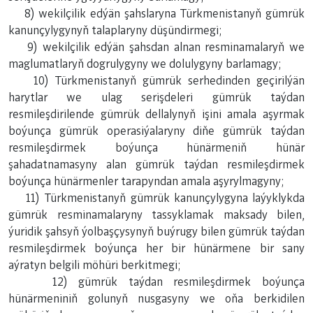
8) wekilçilik edýän şahslaryna Türkmenistanyň gümrük
kanunçylygynyň talaplaryny düşündirmegi;
9) wekilçilik edýän şahsdan alnan resminamalaryň we
maglumatlaryň dogrulygyny we dolulygyny barlamagy;
10) Türkmenistanyň gümrük serhedinden geçirilýän
harytlar we ulag serişdeleri gümrük taýdan
resmileşdirilende gümrük dellalynyň işini amala aşyrmak
boýunça gümrük operasiýalaryny diňe gümrük taýdan
resmileşdirmek boýunça hünärmeniň hünär
şahadatnamasyny alan gümrük taýdan resmileşdirmek
boýunça hünärmenler tarapyndan amala aşyrylmagyny;
11) Türkmenistanyň gümrük kanunçylygyna laýyklykda
gümrük resminamalaryny tassyklamak maksady bilen,
ýuridik şahsyň ýolbaşçysynyň buýrugy bilen gümrük taýdan
resmileşdirmek boýunça her bir hünärmene bir sany
aýratyn belgili möhüri berkitmegi;
12) gümrük taýdan resmileşdirmek boýunça
hünärmeniniň golunyň nusgasyny we oňa berkidilen