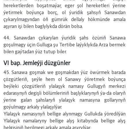
hereketlerden boşatmaýar, eger şol hereketleri ýerine
ýetirmek boýunça borç, ol ýuridik şahsyň Sanawdan
çykarylmagyndan öň gümrük dellaly hökmünde amala
aşyran işi bilen baglylykda dörän bolsa.
44. Sanawdan çykarylan ýuridik şahs özüniň Sanawa
goşulmagy üçin Gulluga şu Tertibe laýyklykda Arza bermek
bilen gaýtadan ýüz tutup biler.
VI bap. Jemleýji düzgünler
45. Sanawa goşmak we goşmakdan ýüz öwürmek barada
çözgütleriň, şeýle hem ol Sanawy ýöretmek boýunça
beýleki çözgütleriň ylalaşyk namasy Gullugyň merkezi
edarasynyň degişli bölümleriniň başlyklarynyň ýa-da olaryň
ýerine galan şahslaryň ylalaşyk namasyna gollarynyň
goýulmagy arkaly ylalaşylýar.
Ylalaşyk namasynyň bellige alynmagy Gullukda ýöredilýän
Ylalaşyk namalaryny bellige alyş kitabynda bellige alyş
belgisiniň berilmegi arkaly amala aşyrylýar.