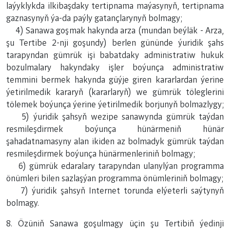
laýyklykda ilkibaşdaky tertipnama maýasynyň, tertipnama
gaznasynyň ýa-da paýly gatançlarynyň bolmagy;
4) Sanawa goşmak hakynda arza (mundan beýläk - Arza,
şu Tertibe 2-nji goşundy) berlen gününde ýuridik şahs
tarapyndan gümrük işi babatdaky administratiw hukuk
bozulmalary hakyndaky işler boýunça administratiw
temmini bermek hakynda güýje giren kararlardan ýerine
ýetirilmedik kararyň (kararlaryň) we gümrük töleglerini
tölemek boýunça ýerine ýetirilmedik borjunyň bolmazlygy;
5) ýuridik şahsyň wezipe sanawynda gümrük taýdan
resmileşdirmek boýunça hünärmeniň hünär
şahadatnamasyny alan ikiden az bolmadyk gümrük taýdan
resmileşdirmek boýunça hünärmenleriniň bolmagy;
6) gümrük edaralary tarapyndan ulanylýan programma
önümleri bilen sazlaşýan programma önümleriniň bolmagy;
7) ýuridik şahsyň Internet torunda elýeterli saýtynyň
bolmagy.
8.
Özüniň Sanawa goşulmagy üçin şu Tertibiň ýedinji