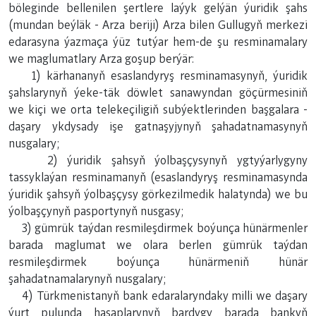
böleginde bellenilen şertlere laýyk gelýän ýuridik şahs
(mundan beýläk - Arza beriji) Arza bilen Gullugyň merkezi
edarasyna ýazmaça ýüz tutýar hem-de şu resminamalary
we maglumatlary Arza goşup berýär:
1) kärhananyň esaslandyryş resminamasynyň, ýuridik
şahslarynyň ýeke-täk döwlet sanawyndan göçürmesiniň
we kiçi we orta telekeçiligiň subýektlerinden başgalara -
daşary ykdysady işe gatnaşyjynyň şahadatnamasynyň
nusgalary;
2) ýuridik şahsyň ýolbaşçysynyň ygtyýarlygyny
tassyklaýan resminamanyň (esaslandyryş resminamasynda
ýuridik şahsyň ýolbaşçysy görkezilmedik halatynda) we bu
ýolbaşçynyň pasportynyň nusgasy;
3) gümrük taýdan resmileşdirmek boýunça hünärmenler
barada maglumat we olara berlen gümrük taýdan
resmileşdirmek boýunça hünärmeniň hünär
şahadatnamalarynyň nusgalary;
4) Türkmenistanyň bank edaralaryndaky milli we daşary
ýurt pulunda hasaplarynyň bardygy barada bankyň