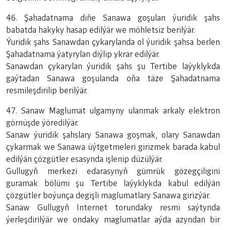
46. Şahadatnama diňe Sanawa goşulan ýuridik şahs
babatda hakyky hasap edilýär we möhletsiz berilýär.
Ýuridik şahs Sanawdan çykarylanda ol ýuridik şahsa berlen
Şahadatnama ýatyrylan diýlip ykrar edilýär.
Sanawdan çykarylan ýuridik şahs şu Tertibe laýyklykda
gaýtadan Sanawa goşulanda oňa täze Şahadatnama
resmileşdirilip berilýär.
47. Sanaw Maglumat ulgamyny ulanmak arkaly elektron
görnüşde ýöredilýär.
Sanaw ýuridik şahslary Sanawa goşmak, olary Sanawdan
çykarmak we Sanawa üýtgetmeleri girizmek barada kabul
edilýän çözgütler esasynda işlenip düzülýär.
Gullugyň merkezi edarasynyň gümrük gözegçiligini
guramak bölümi şu Tertibe laýyklykda kabul edilýän
çözgütler boýunça degişli maglumatlary Sanawa girizýär.
Sanaw Gullugyň Internet torundaky resmi saýtynda
ýerleşdirilýär we ondaky maglumatlar aýda azyndan bir