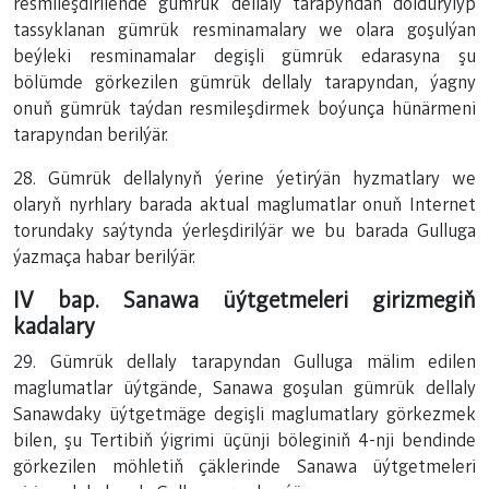
resmileşdirilende gümrük dellaly tarapyndan doldurylyp
tassyklanan gümrük resminamalary we olara goşulýan
beýleki resminamalar degişli gümrük edarasyna şu
bölümde görkezilen gümrük dellaly tarapyndan, ýagny
onuň gümrük taýdan resmileşdirmek boýunça hünärmeni
tarapyndan berilýär.
28. Gümrük dellalynyň ýerine ýetirýän hyzmatlary we
olaryň nyrhlary barada aktual maglumatlar onuň Internet
torundaky saýtynda ýerleşdirilýär we bu barada Gulluga
ýazmaça habar berilýär.
IV bap. Sanawa üýtgetmeleri girizmegiň
kadalary
29. Gümrük dellaly tarapyndan Gulluga mälim edilen
maglumatlar üýtgände, Sanawa goşulan gümrük dellaly
Sanawdaky üýtgetmäge degişli maglumatlary görkezmek
bilen, şu Tertibiň ýigrimi üçünji böleginiň 4-nji bendinde
görkezilen möhletiň çäklerinde Sanawa üýtgetmeleri