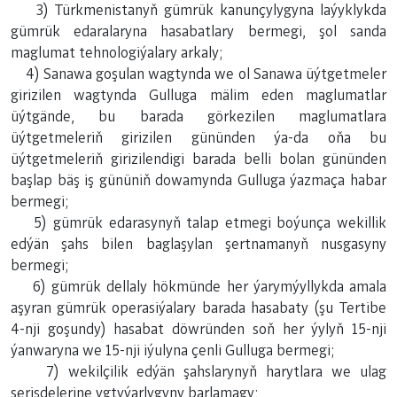
3) Türkmenistanyň gümrük kanunçylygyna laýyklykda
gümrük edaralaryna hasabatlary bermegi, şol sanda
maglumat tehnologiýalary arkaly;
4) Sanawa goşulan wagtynda we ol Sanawa üýtgetmeler
girizilen wagtynda Gulluga mälim eden maglumatlar
üýtgände, bu barada görkezilen maglumatlara
üýtgetmeleriň girizilen gününden ýa-da oňa bu
üýtgetmeleriň girizilendigi barada belli bolan gününden
başlap bäş iş gününiň dowamynda Gulluga ýazmaça habar
bermegi;
5) gümrük edarasynyň talap etmegi boýunça wekillik
edýän şahs bilen baglaşylan şertnamanyň nusgasyny
bermegi;
6) gümrük dellaly hökmünde her ýarymýyllykda amala
aşyran gümrük operasiýalary barada hasabaty (şu Tertibe
4-nji goşundy) hasabat döwründen soň her ýylyň 15-nji
ýanwaryna we 15-nji iýulyna çenli Gulluga bermegi;
7) wekilçilik edýän şahslarynyň harytlara we ulag
serişdelerine ygtyýarlygyny barlamagy;