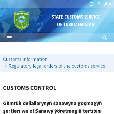
English
STATE CUSTOMS SERVICE
OF TURKMENISTAN
Customs information
Regulatory legal orders of the customs service
CUSTOMS CONTROL
Gümrük dellallarynyň sanawyna goşmagyň
şertleri we ol Sanawy ýöretmegiň tertibini