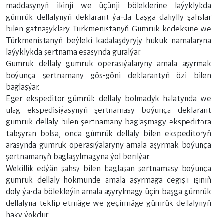
maddasynyň ikinji we üçünji böleklerine laýyklykda
gümrük dellalynyň deklarant ýa-da başga dahylly şahslar
bilen gatnaşyklary Türkmenistanyň Gümrük kodeksine we
Türkmenistanyň beýleki kadalaşdyryjy hukuk namalaryna
laýyklykda şertnama esasynda guralýar.
Gümrük dellaly gümrük operasiýalaryny amala aşyrmak
boýunça şertnamany gös-göni deklarantyň özi bilen
baglaşýar.
Eger ekspeditor gümrük dellaly bolmadyk halatynda we
ulag ekspedisiýasynyň şertnamasy boýunça deklarant
gümrük dellaly bilen şertnamany baglaşmagy ekspeditora
tabşyran bolsa, onda gümrük dellaly bilen ekspeditoryň
arasynda gümrük operasiýalaryny amala aşyrmak boýunça
şertnamanyň baglaşylmagyna ýol berilýär.
Wekillik edýän şahsy bilen baglaşan şertnamasy boýunça
gümrük dellaly hökmünde amala aşyrmaga degişli işiniň
doly ýa-da bölekleýin amala aşyrylmagy üçin başga gümrük
dellalyna teklip etmäge we geçirmäge gümrük dellalynyň
haky ýokdur.