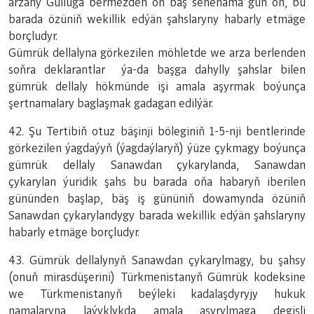
arzany Gulluga bermezden on bäş senenama gün öň, bu
barada özüniň wekillik edýän şahslaryny habarly etmäge
borçludyr.
Gümrük dellalyna görkezilen möhletde we arza berlenden
soňra deklarantlar ýa-da başga dahylly şahslar bilen
gümrük dellaly hökmünde işi amala aşyrmak boýunça
şertnamalary baglaşmak gadagan edilýär.
42. Şu Tertibiň otuz bäşinji böleginiň 1-5-nji bentlerinde
görkezilen ýagdaýyň (ýagdaýlaryň) ýüze çykmagy boýunça
gümrük dellaly Sanawdan çykarylanda, Sanawdan
çykarylan ýuridik şahs bu barada oňa habaryň iberilen
gününden başlap, bäş iş gününiň dowamynda özüniň
Sanawdan çykarylandygy barada wekillik edýän şahslaryny
habarly etmäge borçludyr.
43. Gümrük dellalynyň Sanawdan çykarylmagy, bu şahsy
(onuň mirasdüşerini) Türkmenistanyň Gümrük kodeksine
we Türkmenistanyň beýleki kadalaşdyryjy hukuk
namalaryna laýyklykda amala aşyrylmaga degişli