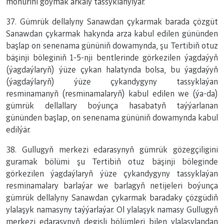
möhürini goýmak arkaly tassyklanylýar.
37. Gümrük dellalyny Sanawdan çykarmak barada çözgüt
Sanawdan çykarmak hakynda arza kabul edilen gününden
başlap on senenama gününiň dowamynda, şu Tertibiň otuz
bäşinji böleginiň 1-5-nji bentlerinde görkezilen ýagdaýyň
(ýagdaýlaryň) ýüze çykan halatynda bolsa, bu ýagdaýyň
(ýagdaýlaryň) ýüze çykandygyny tassyklaýan
resminamanyň (resminamalaryň) kabul edilen we (ýa-da)
gümrük dellallary boýunça hasabatyň taýýarlanan
gününden başlap, on senenama gününiň dowamynda kabul
edilýär.
38. Gullugyň merkezi edarasynyň gümrük gözegçiligini
guramak bölümi şu Tertibiň otuz bäşinji böleginde
görkezilen ýagdaýlaryň ýüze çykandygyny tassyklaýan
resminamalary barlaýar we barlagyň netijeleri boýunça
gümrük dellalyny Sanawdan çykarmak baradaky çözgüdiň
ylalaşyk namasyny taýýarlaýar. Ol ylalaşyk namasy Gullugyň
merkezi edarasynyň degişli bölümleri bilen ylalaşylandan