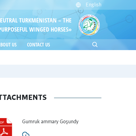
English
NEUTRAL TURKMENISTAN – THE
PURPOSEFUL WINGED HORSES»
BOUT US
CONTACT US
TTACHMENTS
Gumruk ammary Goşundy