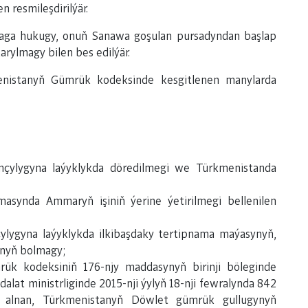
n resmileşdirilýär.
maga hukugy, onuň Sanawa goşulan pursadyndan başlap
rylmagy bilen bes edilýär.
menistanyň Gümrük kodeksinde kesgitlenen manylarda
ylygyna laýyklykda döredilmegi we Türkmenistanda
synda Ammaryň işiniň ýerine ýetirilmegi bellenilen
ygyna laýyklykda ilkibaşdaky tertipnama maýasynyň,
ynyň bolmagy;
 kodeksiniň 176-njy maddasynyň birinji böleginde
alat ministrliginde 2015-nji ýylyň 18-nji fewralynda 842
ine alnan, Türkmenistanyň Döwlet gümrük gullugynyň