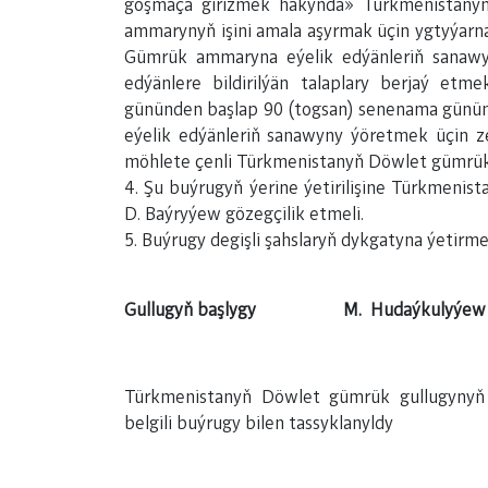
goşmaça girizmek hakynda» Türkmenistany
ammarynyň işini amala aşyrmak üçin ygtyýarnam
Gümrük ammaryna eýelik edýänleriň sanaw
edýänlere bildirilýän talaplary berjaý etm
gününden başlap 90 (togsan) senenama günü
eýelik edýänleriň sanawyny ýöretmek üçin z
möhlete çenli Türkmenistanyň Döwlet gümrük
4. Şu buýrugyň ýerine ýetirilişine Türkmeni
D. Baýryýew gözegçilik etmeli.
5. Buýrugy degişli şahslaryň dykgatyna ýetirmel
Gullugyň başlygy M. Hudaýkulyýew
Türkmenistanyň Döwlet gümrük gullugynyň b
belgili buýrugy bilen tassyklanyldy