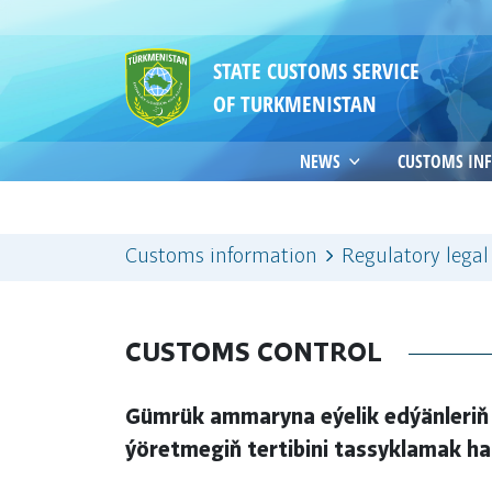
STATE CUSTOMS SERVICE
OF TURKMENISTAN
NEWS
CUSTOMS IN
Customs information
Regulatory legal
CUSTOMS CONTROL
Gümrük ammaryna eýelik edýänleriň
ýöretmegiň tertibini tassyklamak h