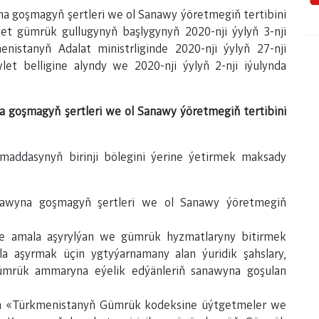
 goşmagyň şertleri we ol Sanawy ýöretmegiň tertibini
t gümrük gullugynyň başlygynyň 2020-nji ýylyň 3-nji
nistanyň Adalat ministrliginde 2020-nji ýylyň 27-nji
let belligine alyndy we 2020-nji ýylyň 2-nji iýulynda
a goşmagyň şertleri we ol Sanawy
ýöretmegiň tertibini
maddasynyň birinji bölegini ýerine ýetirmek maksady
nawyna goşmagyň şertleri we ol Sanawy ýöretmegiň
nde amala aşyrylýan we gümrük hyzmatlaryny bitirmek
a aşyrmak üçin ygtyýarnamany alan ýuridik şahslary,
ümrük ammaryna eýelik edýänleriň sanawyna goşulan
ilen «Türkmenistanyň Gümrük kodeksine üýtgetmeler we