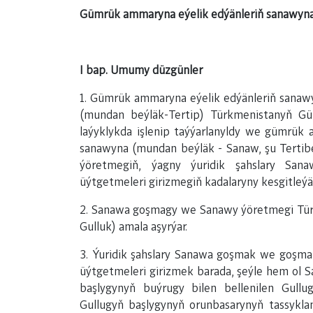
Gümrük ammaryna eýelik edýänleriň sanawyna 
I bap. Umumy düzgünler
1. Gümrük ammaryna eýelik edýänleriň sanawy
(mundan beýläk-Tertip) Türkmenistanyň Güm
laýyklykda işlenip taýýarlanyldy we gümrük
sanawyna (mundan beýläk - Sanaw, şu Terti
ýöretmegiň, ýagny ýuridik şahslary S
üýtgetmeleri girizmegiň kadalaryny kesgitleýär
2. Sanawa goşmagy we Sanawy ýöretmegi Tür
Gulluk) amala aşyrýar.
3. Ýuridik şahslary Sanawa goşmak we goşm
üýtgetmeleri girizmek barada, şeýle hem ol S
başlygynyň buýrugy bilen bellenilen Gull
Gullugyň başlygynyň orunbasarynyň tassyklama