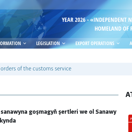
YEAR 2026 - «INDEPENDENT 
HOMELAND OF 
FORMATION
LEGISLATION
EXPORT OPERATIONS
A
 orders of the customs service
A
 sanawyna goşmagyň şertleri we ol Sanawy
akynda