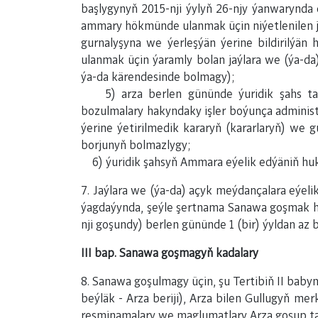
başlygynyň 2015-nji ýylyň 26-njy ýanwarynda 
ammary hökmünde ulanmak üçin niýetlenilen j
gurnalyşyna we ýerleşýän ýerine bildirilý
ulanmak üçin ýaramly bolan jaýlara we (ýa-da
ýa-da kärendesinde bolmagy);
5) arza berlen gününde ýuridik şahs tar
bozulmalary hakyndaky işler boýunça adminis
ýerine ýetirilmedik kararyň (kararlaryň) we 
borjunyň bolmazlygy;
6) ýuridik şahsyň Ammara eýelik edýäniň hukuk
7. Jaýlara we (ýa-da) açyk meýdançalara eýel
ýagdaýynda, şeýle şertnama Sanawa goşmak h
nji goşundy
) berlen gününde 1 (bir) ýyldan az
III bap. Sanawa goşmagyň kadalary
8. Sanawa goşulmagy üçin, şu Tertibiň II babyn
beýläk - Arza beriji), Arza bilen Gullugyň m
resminamalary we maglumatlary Arza goşup ta