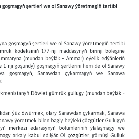
goşmagyň şertleri we ol Sanawy ýöretmegiň tertibi
na goşmagyň şertleri we ol Sanawy ýöretmegiň tertibi
rük kodeksiniň 177-nji maddasynyň birinji bölegine
 ammaryna (mundan beýläk - Ammar) eýelik edýänleriň
be
1-nji goşundy
) goşmagyň şertlerini hem-de ol Sanawy
anawa goşmagyň, Sanawdan çykarmagyň we Sanawa
.
kmenistanyň Döwlet gümrük gullugy (mundan beýläk -
akdan ýüz öwürmek, olary Sanawdan çykarmak, Sanawa
anawy ýöretmek bilen bagly beýleki çözgütler Gullugyň
ugyň merkezi edarasynyň bölümleriniň ylalaşmagy we
gy arkaly kabul edilýär. Ol çözgütler, görnüşi Gulluk