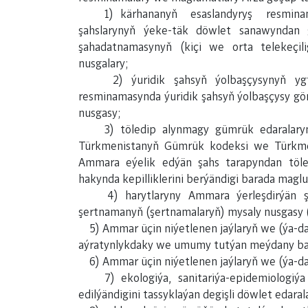
1) kärhananyň esaslandyryş resminamas
şahslarynyň ýeke-täk döwlet sanawyndan 
şahadatnamasynyň (kiçi we orta telekeçili
nusgalary;
2) ýuridik şahsyň ýolbaşçysynyň ygtyýa
resminamasynda ýuridik şahsyň ýolbaşçysy gö
nusgasy;
3) töledip alynmagy gümrük edaralarynyň
Türkmenistanyň Gümrük kodeksi we Türkmen
Ammara eýelik edýän şahs tarapyndan tölenm
hakynda kepilliklerini berýändigi barada magl
4) harytlaryny Ammara ýerleşdirýän şahs
şertnamanyň (şertnamalaryň) mysaly nusgasy (
5) Ammar üçin niýetlenen jaýlaryň we (ýa-da)
aýratynlykdaky we umumy tutýan meýdany b
6) Ammar üçin niýetlenen jaýlaryň we (ýa-da)
7) ekologiýa, sanitariýa-epidemiologiýa
edilýändigini tassyklaýan degişli döwlet edarala