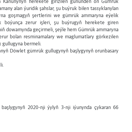
ň Kanunynyň herekete girizilen gününden öň Gümrük
any alan ýuridik şahslar, şu buýruk bilen tassyklanylan
yna goşmagyň şertlerini we gümrük ammaryna eýelik
ek boýunça zerur işleri, şu buýrugyň herekete giren
niň dowamynda geçirmeli, şeýle hem Gümrük ammaryna
erur bolan resminamalary we maglumatlary görkezilen
 gullugyna bermeli.
stanyň Döwlet gümrük gullugynyň başlygynyň orunbasary
i.
aşlygynyň 2020-nji ýylyň 3-nji iýunynda çykaran 66