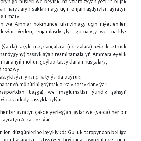
yň görnüşleri we beýleki harytlara zyýan ýetirip biljek
ýän harytlaryň saklanmagy üçin enjamlaşdyrylan aýratyn
maglumaty;
an we Ammar hökmünde ulanylmagy üçin niýetlenilen
leşýän ýerleri, enjamlaşdyrylyp gurnalyşy we maddy-
a-da) açyk meýdançalara (desgalara) eýelik etmek
alnandygyny) tassyklaýan resminamalaryň Ammara eýelik
ärhananyň möhüri goýlup tassyklanan nusgalary;
ň sanawy;
tassyklaýan ynanç haty ýa-da buýruk.
rhananyň möhürini goýmak arkaly tassyklanylýar.
pasportdan başga) we maglumatlar ýuridik şahsyň
ýmak arkaly tassyklanylýar.
r bir aýratyn çäkde ýerleşýän jaýlar we (ýa-da) her bir
aýratyn Arza berilýär.
lenilen düzgünlerine laýyklykda Gulluk tarapyndan bellige
 orunbasarynyň tabşyrygy boýunça, öwrenilmegi üçin