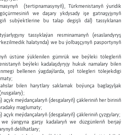
ynyň (tertipnamasynyň), Türkmenistanyň ýuridik
göçürmesiniň we daşary ykdysady işe gatnaşyjynyň
giň subýektlerine bu talap degişli däl) tassyklanan
rlygyny tassyklaýan resminamanyň (esaslandyryş
rkezilmedik halatynda) we bu ýolbaşçynyň pasportynyň
 üstüne ýüklenilen gümrük we beýleki tölegleriň
istanyň beýleki kadalaşdyryjy hukuk namalary bilen
egi bellenen ýagdaýlarda, şol tölegleri tölejekdigi
umaty;
lar bilen harytlary saklamak boýunça baglaşyljak
nusgalary);
 açyk meýdançalaryň (desgalaryň) çäkleriniň her biriniň
aradaky maglumaty;
 açyk meýdançalaryň (desgalaryň) çäkleriniň çyzgylary;
 we ýangyna garşy kadalaryň we düzgünleriň berjaý
rynyň delilhatlary;