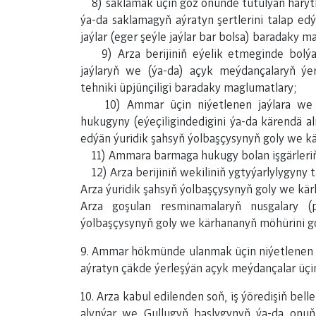
8) saklamak üçin göz öňünde tutulýan harytlar
ýa-da saklamagyň aýratyn şertlerini talap ed
jaýlar (eger şeýle jaýlar bar bolsa) baradaky 
9) Arza berijiniň eýelik etmeginde bolý
jaýlaryň we (ýa-da) açyk meýdançalaryň ýer
tehniki üpjünçiligi baradaky maglumatlary;
10) Ammar üçin niýetlenen jaýlara we (ý
hukugyny (eýeçiligindedigini ýa-da kärendä 
edýän ýuridik şahsyň ýolbaşçysynyň goly we k
11) Ammara barmaga hukugy bolan işgärleri
12) Arza berijiniň wekiliniň ygtyýarlylygyny 
Arza ýuridik şahsyň ýolbaşçysynyň goly we kä
Arza goşulan resminamalaryň nusgalary (
ýolbaşçysynyň goly we kärhananyň möhürini go
9. Ammar hökmünde ulanmak üçin niýetlenen he
aýratyn çäkde ýerleşýän açyk meýdançalar üçin 
10. Arza kabul edilenden soň, iş ýöredişiň bel
alynýar we Gullugyň başlygynyň ýa-da onuň