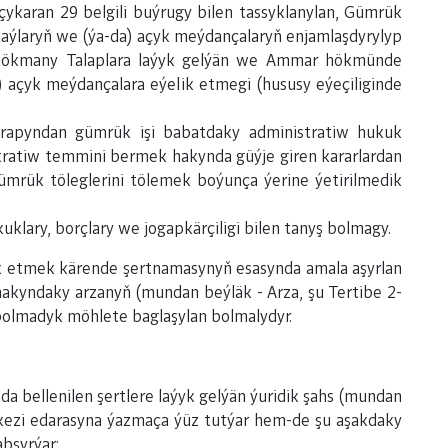
çykaran 29 belgili buýrugy bilen tassyklanylan, Gümrük
aýlaryň we (ýa-da) açyk meýdançalaryň enjamlaşdyrylyp
än hökmany Talaplara laýyk gelýän we Ammar hökmünde
) açyk meýdançalara eýelik etmegi (hususy eýeçiliginde
apyndan gümrük işi babatdaky administratiw hukuk
tratiw temmini bermek hakynda güýje giren kararlardan
gümrük töleglerini tölemek boýunça ýerine ýetirilmedik
lary, borçlary we jogapkärçiligi bilen tanyş bolmagy.
ik etmek kärende şertnamasynyň esasynda amala aşyrlan
akyndaky arzanyň (mundan beýläk - Arza, şu Tertibe
2-
 bolmadyk möhlete baglaşylan bolmalydyr.
da bellenilen şertlere laýyk gelýän ýuridik şahs (mundan
erkezi edarasyna ýazmaça ýüz tutýar hem-de şu aşakdaky
bşyrýar: