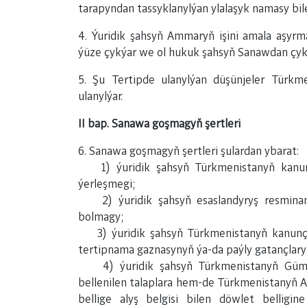
tarapyndan tassyklanylýan ylalaşyk namasy bile
4. Ýuridik şahsyň Ammaryň işini amala aşyr
ýüze çykýar we ol hukuk şahsyň Sanawdan çyka
5. Şu Tertipde ulanylýan düşünjeler Türk
ulanylýar.
II bap. Sanawa goşmagyň şertleri
6. Sanawa goşmagyň şertleri şulardan ybarat:
1) ýuridik şahsyň Türkmenistanyň kanunç
ýerleşmegi;
2) ýuridik şahsyň esaslandyryş resminama
bolmagy;
3) ýuridik şahsyň Türkmenistanyň kanunçyl
tertipnama gaznasynyň ýa-da paýly gatançlar
4) ýuridik şahsyň Türkmenistanyň Gümrük
bellenilen talaplara hem-de Türkmenistanyň Ad
bellige alyş belgisi bilen döwlet bellig