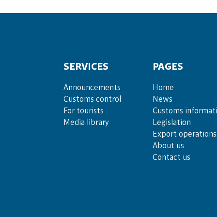
SERVICES
PAGES
Announce­ments
Home
Cus­toms con­trol
News
For tou­rists
Customs informat
Media lib­rary
Legislation
Export operations
About us
Contact us