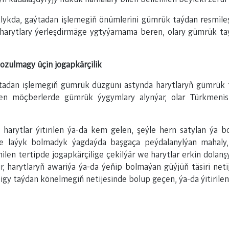
klykda, gaýtadan işlemegiň önümlerini gümrük taýdan resmileş
harytlary ýerleşdirmäge ygtyýarnama beren, olary gümrük ta
zulmagy üçin jogapkärçilik
aýtadan işlemegiň gümrük düzgüni astynda harytlaryň gümrük 
len möçberlerde gümrük ýygymlary alynýar, olar Türkmenista
n harytlar ýitirilen ýa-da kem gelen, şeýle hern satylan ýa 
ne laýyk bolmadyk ýagdaýda başgaça peýdalanylýan mahaly, 
ilen tertipde jogapkärçilige çekilýär we harytlar erkin dolan
r, harytlaryň awariýa ýa-da ýeňip bolmaýan güýjüň täsiri netij
igy taýdan könelmegiň netijesinde bolup geçen, ýa-da ýitirilen