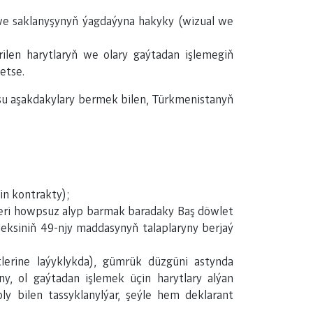
 we saklanyşynyň ýagdaýyna hakyky (wizual we
ilen harytlaryň we olary gaýtadan işlemegiň
etse.
r şu aşakdakylary bermek bilen, Türkmenistanyň
in kontrakty);
leri howpsuz alyp barmak baradaky Baş döwlet
ksiniň 49-njy maddasynyň talaplaryny berjaý
lerine laýyklykda), gümrük düzgüni astynda
, ol gaýtadan işlemek üçin harytlary alýan
 bilen tassyklanylýar, şeýle hem deklarant