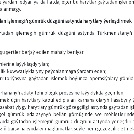
ýardam edýän ýa-da hatda, eger bu harytlar gaýtadan işlenend
dalanmagy.
adan işlemegiň gümrük düzgüni astynda harytlary ýerleşdirmek
gaýtadan işlemegiň gümrük düzgüni astynda Türkmenistanyň
 şertler berjaý edilen mahaly berilýär:
lerine laýyklaşdyrylan;
lik kuwwatlyklaryny peýdalanmaga ýardam eden;
rritoriýasyna gaýtadan işlemek boýunça operasiýalary gönü
rhananyň adaty tehnologik prosesine laýyklykda geçirilen;
emek üçin harytlary kabul edip alan karhana olaryň hasabyn
hasabatlylygy harytlary gümrük gözegçiligi astynda gaýtadan 
şol gümrük edarasynyň bellän görnüşinde we möhletlerind
nda gaýtadan işlemegiň gümrük düzgüni astynda ýerleşdiril
giň barşy hakyndaky maglumatlar, şeýle hem gözegçilik etme