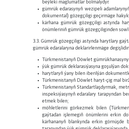
beýleki maglumatlar bolmalydyr.
gümrük edarasynyň wezipeli adamlarynyň 
dokumental) gözegçiligi geçirmäge hakyky
kärhana gümrük gözegçiligi astynda har
önümleriniň gümrük gözegçiliginden sowlu
3.3. Gümrük gözegçiligi astynda harytlary gaý
gümrük edaralaryna deklarirlenmäge degişlidir
Türkmenistanyň Döwlet gümrükhanasynyň b
ýük gümrük deklarasiýasyna goşulýan dok
harytlaryň ýany bilen iberilýän dokumentle
Türkmenistanyň Döwlet haryt-çig mal birž
Türkmenistanyň Standartlaşdyrmak, metro
inspeksiýasynyň edaralary tarapyndan b
etmek bilen;
möhletlerini görkezmek bilen (Türkmen
gaýtadan işlemegiň önümlerini erkin d
kärhananyň blankynda erkin görnüşde b
tarapyndan ýük gümrük deklarasiýasynda g