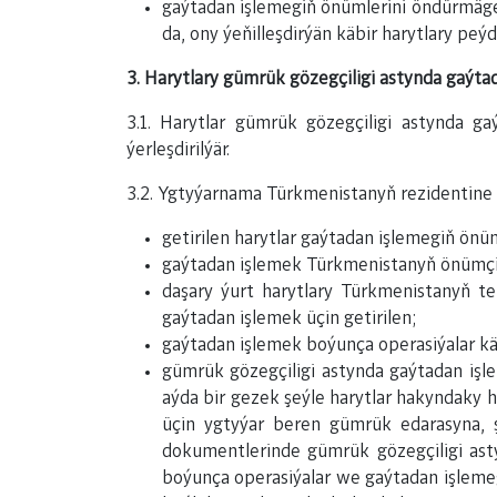
gaýtadan işlemegiň önümlerini öndürmäge 
da, ony ýeňilleşdirýän käbir harytlary peý
3. Harytlary gümrük gözegçiligi astynda gaýt
3.1. Harytlar gümrük gözegçiligi astynda 
ýerleşdirilýär.
3.2. Ygtyýarnama Türkmenistanyň rezidentine şu
getirilen harytlar gaýtadan işlemegiň önüm
gaýtadan işlemek Türkmenistanyň önümçi
daşary ýurt harytlary Türkmenistanyň te
gaýtadan işlemek üçin getirilen;
gaýtadan işlemek boýunça operasiýalar kä
gümrük gözegçiligi astynda gaýtadan işl
aýda bir gezek şeýle harytlar hakyndaky 
üçin ygtyýar beren gümrük edarasyna, 
dokumentlerinde gümrük gözegçiligi asty
boýunça operasiýalar we gaýtadan işleme