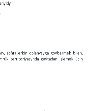
anyldy
y.
ary, soňra erkin dolanyşyga goýbermek bilen,
mrük territoriýasynda gaýtadan işlemek üçin