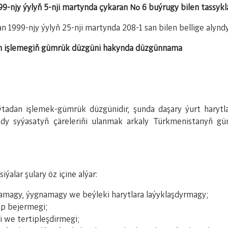
njy ýylyň 5-nji martynda çykaran № 6 buýrugy bilen tassykl
n 1999-njy ýylyň 25-nji martynda 208-1 san bilen bellige alynd
n işlemegiň gümrük düzgüni hakynda düzgünnama
aýtadan işlemek-gümrük düzgünidir, şunda daşary ýurt harytl
ady syýasatyň çäreleriňi ulanmak arkaly Türkmenistanyň gü
ýalar şulary öz içine alýar:
lamagy, ýygnamagy we beýleki harytlara laýyklaşdyrmagy;
äp bejermegi;
i we tertipleşdirmegi;