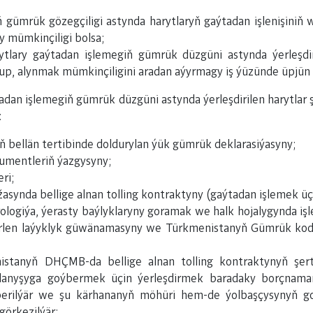
gümrük gözegçiligi astynda harytlaryň gaýtadan işlenişiniň
 mümkinçiligi bolsa;
ytlary gaýtadan işlemegiň gümrük düzgüni astynda ýerleşdir
p, alynmak mümkinçiligini aradan aýyrmagy iş ýüzünde üpjün 
tadan işlemegiň gümrük düzgüni astynda ýerleşdirilen harytla
:
ellän tertibinde doldurylan ýük gümrük deklarasiýasyny;
umentleriň ýazgysyny;
ri;
asynda bellige alnan tolling kontraktyny (gaýtadan işlemek üç
logiýa, ýerasty baýlyklaryny goramak we halk hojalygynda iş
erlen laýyklyk güwänamasyny we Türkmenistanyň Gümrük kode
istanyň DHÇMB-da bellige alnan tolling kontraktynyň şert
olanyşyga goýbermek üçin ýerleşdirmek baradaky borçnamany
erilýär we şu kärhananyň möhüri hem-de ýolbaşçysynyň goly
örkezilýär;