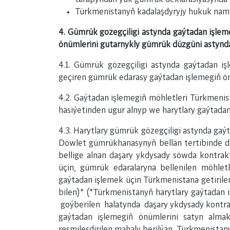
Türkmenistanyň kadalaşdyryjy hukuk namal
4. Gümrük gozegçiligi astynda gaýtadan işlem
önümlerini gutarnykly gümrük düzgüni astynd
4.1. Gümrük gözegçiligi astynda gaýtadan i
geçiren gümrük edarasy gaýtadan işlemegiň önü
4.2. Gaýtadan işlemegiň möhletleri Türkmenis
häsiýetinden ugur alnyp we harytlary gaýtadan
4.3. Harytlary gümrük gözegçiligi astynda ga
Döwlet gümrükhanasynyň bellän tertibinde do
bellige alnan daşary ykdysady söwda kontra
üçin, gümrük edaralaryna bellenilen möhlet
gaýtadan işlemek üçin Türkmenistana getiril
bilen)* (*Türkmenistanyň harytlary gaýtadan
goýberilen halatynda daşary ykdysady kontra
gaýtadan işlemegiň önümlerini satyn alma
resmileşdirilen mahaly berilýän, Türkmenistan