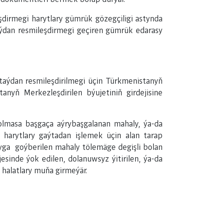
dirmegi harytlary gümrük gözegçiligi astynda
ýdan resmileşdirmegi geçiren gümrük edarasy
taýdan resmileşdirilmegi üçin Türkmenistanyň
nyň Merkezleşdirilen býujetiniň girdejisine
bolmasa başgaça aýrybaşgalanan mahaly, ýa-da
harytlary gaýtadan işlemek üçin alan tarap
şyga goýberilen mahaly tölemäge degişli bolan
esinde ýok edilen, dolanuwsyz ýitirilen, ýa-da
 halatlary muňa girmeýär.