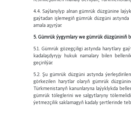
4.4. Saýlanylyp alnan gümrük düzgünine laýy
gaýtadan işlemegiň gümrük düzgüni astynda 
amala aşyrýar.
5. Gümrük ýygymlary we gümrük düzgüniniň bo
5.1. Gümrük gözegçiligi astynda harytlary g
kadalaşdyryjy hukuk namalary bilen belleni
geçirilýär.
5.2. Şu gümrük düzgüni astynda ýerleşdirile
görkezilen harytlar olaryň gümrük düzgüni
Türkmenistanyň kanunlaryna laýyklykda bellen
gümrük töleglerini we salgytlaryny tölemelidi
ýetmezçilik saklamagyň kadaly şertlerinde teb