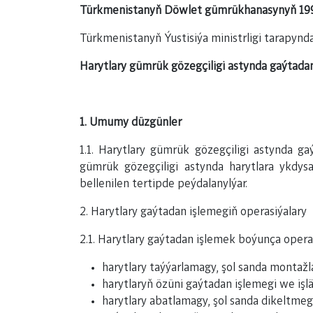
Türkmenistanyň Döwlet gümrükhanasynyň 1999-
Türkmenistanyň Ýustisiýa ministrligi tarapynda
Harytlary gümrük gözegçiligi astynda gaýtada
1. Umumy düzgünler
1.1. Harytlary gümrük gözegçiligi astynda g
gümrük gözegçiligi astynda harytlara ykdys
bellenilen tertipde peýdalanylýar.
2. Harytlary gaýtadan işlemegiň operasiýalary
2.1. Harytlary gaýtadan işlemek boýunça operasi
harytlary taýýarlamagy, şol sanda montaž
harytlaryň özüni gaýtadan işlemegi we işl
harytlary abatlamagy, şol sanda dikeltmeg