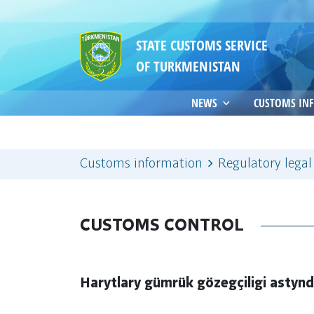
STATE CUSTOMS SERVICE
OF TURKMENISTAN
NEWS
CUSTOMS IN
Customs information
Regulatory legal
CUSTOMS CONTROL
Harytlary gümrük gözegçiligi astyn