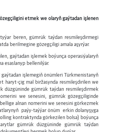
özegçiligini etmek we olaryň gaýtadan işlenen
gtyýar beren, gümrük taýdan resmileşdirmegi
tda berilmegine gözegçiligi amala aşyrýar.
ilen, gaýtadan işlemek boýunça operasiýalaryň
 esaslanyp bellenilýär.
ry gaýtadan işlemegiň önümleri Türkmenistanyň
 haryt-çig mal biržasynda resmileşdirilen we
rük düzgüninde gümrük taýdan resmileşdirmek
nomerini we senesini, gümrük gözegçiliginde
bellige alnan nomerini we senesini görkezmek
matlarynyň paýy-taýýar önüm erkin dolanyşyga
lling kontraktynda görkezilen bolsa) boýunça
 harytlar gümrük düzgüninde gümrük taýdan
r dokumentleri bermek bolup durýar.