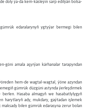
e doly ýa-da kem-käsleýin sarp edilýän bolsa-
 gümrük edaralarynyň ygtyýar bermegi bilen
den-göni amala aşyrýan kärhanalar tarapyndan
y ýöreden hem-de wagtal-wagtal, ýöne azyndan
işlemegiň gümrük düzgüni astynda ýerleşdirmek
e berlen. Hasaba almagyň we hasabatlylygyň
en harytlaryň ady, mukdary, gaýtadan işlemek
k maksady bilen gümrük edarasyna zerur bolan