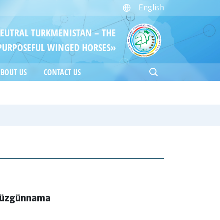
English
NEUTRAL TURKMENISTAN – THE
PURPOSEFUL WINGED HORSES»
BOUT US
CONTACT US
düzgünnama