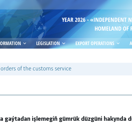
YEAR 2026 - «INDEPENDENT 
HOMELAND OF 
FORMATION
LEGISLATION
EXPORT OPERATIONS
A
 orders of the customs service
da gaýtadan işlemegiň gümrük düzgüni hakynda 