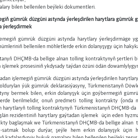
ary bilen bellenilen beýleki dokumentleri.
egiň gümrük düzgüni astynda ýerleşdirilen harytlara gümrük g
a ýerleşdirmek
şlemegiň gümrük düzgüni astynda harytlary ýerleşdirmäge y
mleriniň bellenilen möhletlerde erkin dolanyşygy üçin hakyka
tanyň DHÇMB-da bellige alnan tolling kontraktynyň şertleri b
 işlemek prosesiniň ykdysady taýdan özüni ödän dowamlylygyna
ýtadan işlemegiň gümrük düzgüni astynda ýerleşdirilen harytla
ldurylan ýük gümrük deklarasiýasyny, Türkmenistanyň Döwlet
ktyny bermek bilen, erkin dolanyşyk üçin goýbermegiň güm
lerde berilmelidir, onuň predmeti tolling kontrakty (onda 
en harytlaryň tolling kontraktynyň Türkmenistanyň DHÇMB-da 
 işlän rezidentiniň harytlary gaýtadan işlemek üçin eden hyz
kty baglaşmak we Türkmenistanyň DHÇMB-da bellige alnan to
k-satmak bolup durýar, şeýle hem erkin dolanyşyk üçin
yň kadalaşdyryjy hukuk namalary bilen bellenilen beýleki zeru