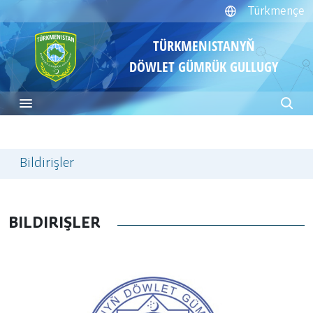
Türkmençe
TÜRKMENISTANYŇ
DÖWLET GÜMRÜK GULLUGY
Bildirişler
BILDIRIŞLER