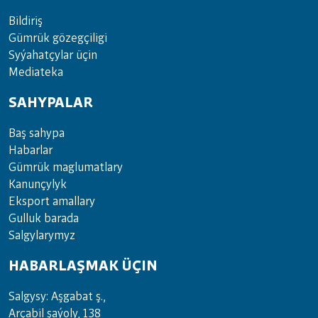
Bil­di­riş
Güm­rük gö­zeg­çi­li­gi
Sy­ýa­hat­çy­lar ü­çin
Media­teka
SAHYPALAR
Baş sahypa
Habarlar
Gümrük maglumatlary
Kanunçylyk
Eksport amallary
Gulluk barada
Salgylarymyz
HABARLAŞMAK ÜÇIN
Salgysy: Aşgabat ş.,
Arçabil şaýoly, 138