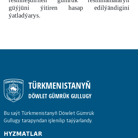
resmileşdirilen gümrük resminamalaryň
güýjüni ýitiren hasap edilýändigini
ýatladýarys.
TÜRKMENISTANYŇ
DÖWLET GÜMRÜK GULLUGY
Bu saýt Türkmenistanyñ Döwlet Gümrük
Gullugy tarapyndan işlenilip taýýarlandy.
HYZMATLAR