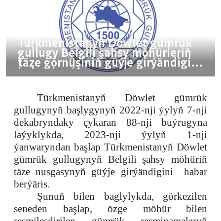
Türkmenistanyň Döwlet gümrük
gullugy Belgili şahsy möhürleriň
täze görnüşiniň güýje girýändigini
habar berýär
Türkmenistanyň Döwlet gümrük
gullugynyň başlygynyň 2022-nji ýylyň 7-nji
dekabryndaky çykaran 88-nji buýrugyna
laýyklykda, 2023-nji ýylyň 1-nji
ýanwaryndan başlap Türkmenistanyň Döwlet
gümrük gullugynyň Belgili şahsy möhüriň
täze nusgasyny
ň güýje girýändigini
habar
berýäris
.
Şunuň bilen baglylykda, görkezilen
seneden başlap, özge möhür bilen